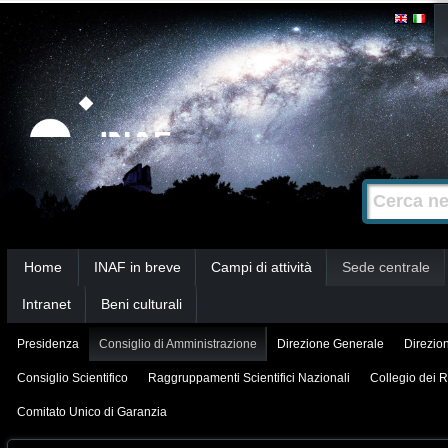
Salta
Strumenti
personali
ai
contenuti.
|
Salta
alla
Cerca nel s
Ricerca
navigazione
avanzata…
Sezioni
Home
INAF in breve
Campi di attività
Sede centrale
Intranet
Beni culturali
Presidenza
Consiglio di Amministrazione
Direzione Generale
Direzion
Consiglio Scientifico
Raggruppamenti Scientifici Nazionali
Collegio dei R
Comitato Unico di Garanzia