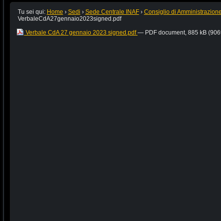
Tu sei qui:
Home
›
Sedi
›
Sede Centrale INAF
›
Consiglio di Amministrazion
VerbaleCdA27gennaio2023signed.pdf
Verbale CdA 27 gennaio 2023 signed.pdf
— PDF document, 885 kB (906