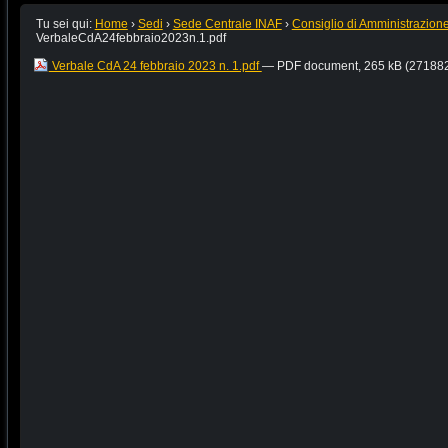
Tu sei qui:
Home
›
Sedi
›
Sede Centrale INAF
›
Consiglio di Amministrazion
VerbaleCdA24febbraio2023n.1.pdf
Verbale CdA 24 febbraio 2023 n. 1.pdf
— PDF document, 265 kB (271882