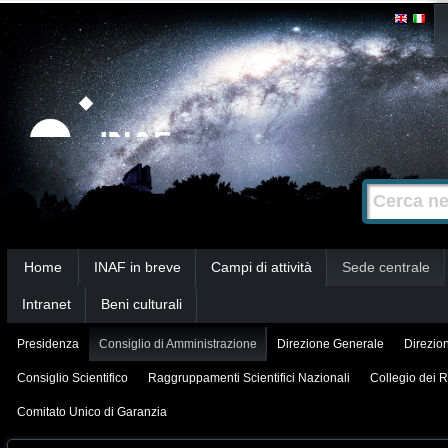
Salta
Strumenti
personali
ai
contenuti.
|
Salta
alla
Cerca nel s
Ricerca
navigazione
avanzata…
Sezioni
Home
INAF in breve
Campi di attività
Sede centrale
Intranet
Beni culturali
Presidenza
Consiglio di Amministrazione
Direzione Generale
Direzion
Consiglio Scientifico
Raggruppamenti Scientifici Nazionali
Collegio dei R
Comitato Unico di Garanzia