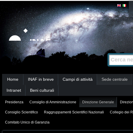
Salta
Strumenti
personali
ai
contenuti.
|
Salta
alla
Cerca nel s
Ricerca
navigazione
avanzata…
Sezioni
Home
INAF in breve
Campi di attività
Sede centrale
Intranet
Beni culturali
Presidenza
Consiglio di Amministrazione
Direzione Generale
Direzion
Consiglio Scientifico
Raggruppamenti Scientifici Nazionali
Collegio dei R
Comitato Unico di Garanzia