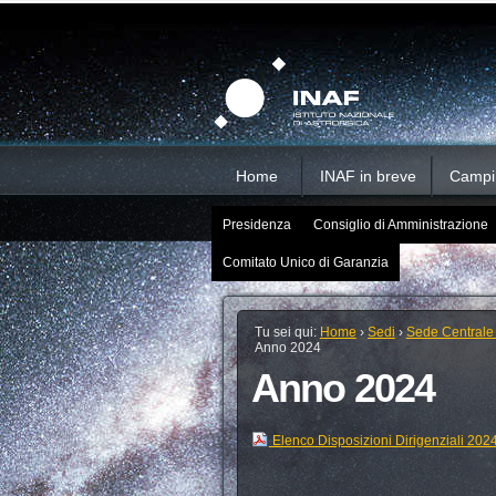
Salta
Strumenti
Sezioni
personali
ai
contenuti.
|
Salta
alla
navigazione
Home
INAF in breve
Campi d
Presidenza
Consiglio di Amministrazione
Comitato Unico di Garanzia
Tu sei qui:
Home
›
Sedi
›
Sede Centrale
Anno 2024
Anno 2024
Elenco Disposizioni Dirigenziali 202