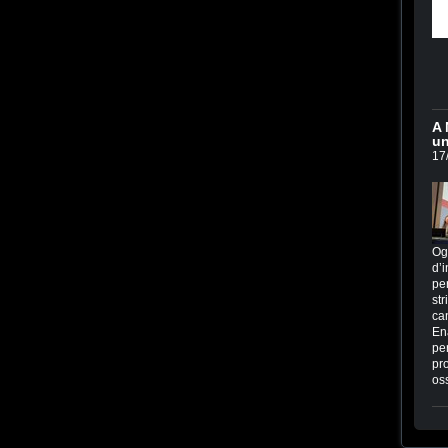
A 
un
17
Og
d’i
per
str
ca
En
per
pr
os