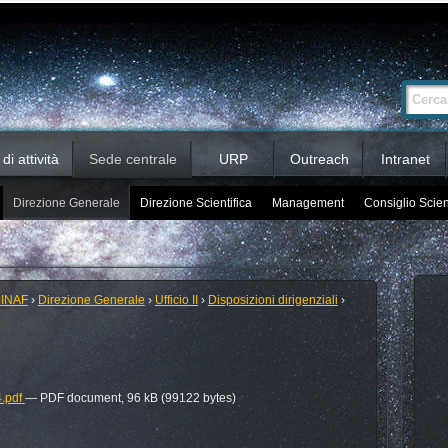
Ricerca
Cerca nel 
avanzata…
i attività
Sede centrale
URP
Outreach
Intranet
Direzione Generale
Direzione Scientifica
Management
Consiglio Scien
 INAF
›
Direzione Generale
›
Ufficio II
›
Disposizioni dirigenziali
›
4.pdf
— PDF document, 96 kB (99122 bytes)