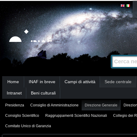
Salta
Strumenti
personali
ai
contenuti.
|
Salta
alla
Cerca nel s
Ricerca
navigazione
avanzata…
Sezioni
Home
INAF in breve
Campi di attività
Sede centrale
Intranet
Beni culturali
Presidenza
Consiglio di Amministrazione
Direzione Generale
Direzion
Consiglio Scientifico
Raggruppamenti Scientifici Nazionali
Collegio dei R
Comitato Unico di Garanzia