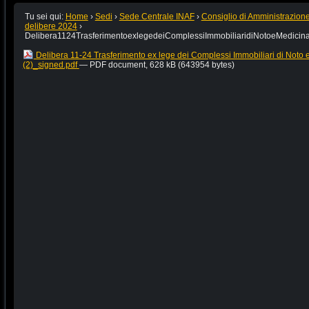
Tu sei qui:
Home
›
Sedi
›
Sede Centrale INAF
›
Consiglio di Amministrazion
delibere 2024
›
Delibera1124TrasferimentoexlegedeiComplessiImmobiliaridiNotoeMedicin
Delibera 11-24 Trasferimento ex lege dei Complessi Immobiliari di Noto 
(2)_signed.pdf
— PDF document, 628 kB (643954 bytes)