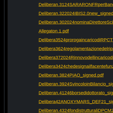
Deliberan.3124SARARONFRperBand
Deliberan.322024IBIS2.0new_signed
Deliberan.302024nominaDirettoreScie
Allegaton.1.pdf
Delibera3524prorogaincaricodiRPCT
Delibera3624regolamentazionedelrip
Delibera372024RinnovodellincaricodiD
Delibera3424chedesignailfacentefun
Deliberan.3824PIAO_signed.pdf
Deliberan.3924SvincoloinBilancio_si
Deliberan.41246borsedidottorato_si
Delibera42ANOXYMARS_DEF21_sig
Deliberan.4324fondistrutturaliDPCM