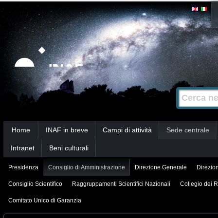
Salta
Strumenti
personali
ai
contenuti.
|
Salta
alla
Cerca nel s
Ricerca
navigazione
avanzata…
Sezioni
Home
INAF in breve
Campi di attività
Sede centrale
Intranet
Beni culturali
Presidenza
Consiglio di Amministrazione
Direzione Generale
Direzion
Consiglio Scientifico
Raggruppamenti Scientifici Nazionali
Collegio dei R
Comitato Unico di Garanzia