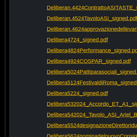
Deliberan.4424ContrattoASITASTE_s
Deliberan.4524TavoloASI_signed.pd
Deliberan.4624approvazionedellevari
Delibera4724_signed.pdf
Delibera4824Performance_signed.pd
Delibera4924COSPAR_signed.pdf
Delibera5024Pattiparasociali_signed
Delibera5124FestivaldiRoma_signed
Delibera5224_signed.pdf
Delibera532024_Accordo_ET_A1_si
Delibera542024_Tavolo_ASI_Ariel
Delibera5524designazioneDirettorid
Delibera5624nominadelnuovoConsigli