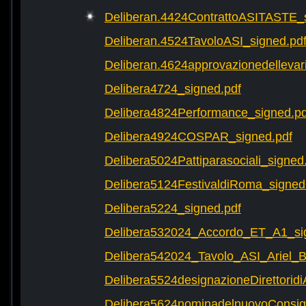
Deliberan.4424ContrattoASITASTE_s
Deliberan.4524TavoloASI_signed.pd
Deliberan.4624approvazionedellevari
Delibera4724_signed.pdf
Delibera4824Performance_signed.pd
Delibera4924COSPAR_signed.pdf
Delibera5024Pattiparasociali_signed
Delibera5124FestivaldiRoma_signed
Delibera5224_signed.pdf
Delibera532024_Accordo_ET_A1_si
Delibera542024_Tavolo_ASI_Ariel
Delibera5524designazioneDirettorid
Delibera5624nominadelnuovoConsigli