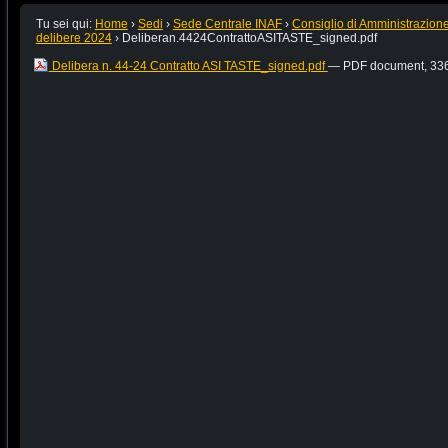
Tu sei qui:
Home
›
Sedi
›
Sede Centrale INAF
›
Consiglio di Amministrazion
delibere 2024
›
Deliberan.4424ContrattoASITASTE_signed.pdf
Delibera n. 44-24 Contratto ASI TASTE_signed.pdf
— PDF document, 336