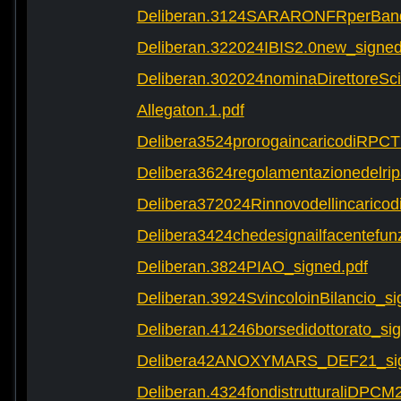
Deliberan.3124SARARONFRperBand
Deliberan.322024IBIS2.0new_signed
Deliberan.302024nominaDirettoreScie
Allegaton.1.pdf
Delibera3524prorogaincaricodiRPCT
Delibera3624regolamentazionedelrip
Delibera372024RinnovodellincaricodiD
Delibera3424chedesignailfacentefun
Deliberan.3824PIAO_signed.pdf
Deliberan.3924SvincoloinBilancio_si
Deliberan.41246borsedidottorato_si
Delibera42ANOXYMARS_DEF21_sig
Deliberan.4324fondistrutturaliDPCM