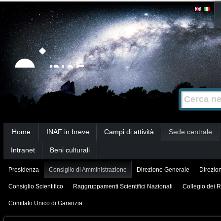
Salta
Strumenti
personali
ai
contenuti.
|
Salta
alla
Cerca nel s
Ricerca
navigazione
avanzata…
Sezioni
Home
INAF in breve
Campi di attività
Sede centrale
Intranet
Beni culturali
Presidenza
Consiglio di Amministrazione
Direzione Generale
Direzion
Consiglio Scientifico
Raggruppamenti Scientifici Nazionali
Collegio dei R
Comitato Unico di Garanzia