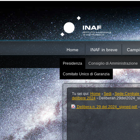
Salta
Strumenti
Sezioni
personali
ai
contenuti.
|
Salta
alla
navigazione
Home
INAF in breve
Campi d
Presidenza
Consiglio di Amministrazione
Comitato Unico di Garanzia
Tu sei qui:
Home
›
Sedi
›
Sede Centrale
delibere 2024
›
Deliberan.29del2024_si
Delibera n. 29 del 2024_signed.pdf
—