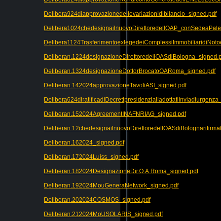
Delibera924diapprovazionedellevariazionidibilancio_signed.pdf
Delibera1024chedesignailnuovoDirettoredellOAP_conSedeaPaler
Delibera1124TrasferimentoexlegedeiComplessiImmobiliaridiNot
Deliberan.1224designazioneDirettoredellOASdiBologna_signed.p
Deliberan.1324designazioneDottorBrocatoOARoma_signed.pdf
Deliberan.142024approvazioneTavoliASI_signed.pdf
Delibera624diratificadiDecretipresidenzialiadottatiinviadiurgenza
Deliberan.152024AgreementINAFNRIAG_signed.pdf
Deliberan.12chedesignailnuovoDirettoredellOASdiBolognarifirma
Deliberan.162024_signed.pdf
Deliberan.172024Luiss_signed.pdf
Deliberan.182024DesignazioneDir.O.A.Roma_signed.pdf
Deliberan.192024MouGeneraNetwork_signed.pdf
Deliberan.202024COSMOS_signed.pdf
Deliberan.212024MoUSOLARIS_signed.pdf