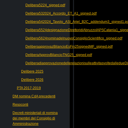
Delibera5224_signed.pdf
Delibera532024_Accordo_ET_A1_signed.pdf
Delibera542024_Tavolo_ASI_Ariel_B2C_addendum3_signed1.pd
Delibera5524designazioneDirettoridiAbruzzoIAPSCatania1_signe
Delibera5624nominadelnuovoConsiglioScientifico_signed.pdf
DeliberaapprovazBilancioEsFin25signedMF_signed.pdf
DeliberaApprovBilancioTNG25_signed.pdf
Deliberadiapprovazionedellerelazionisulleattivitasvoltedalledue
Delibere 2025
Delibere 2026
PTA 2017-2019
DM nomina CdA precedenti
Resoconti
Decreti ministeriali di nomina
dei membri del Consiglio di
Amministrazione