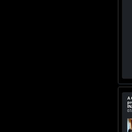
A 
pr
IN
07