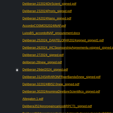
Deliberan.222024DirScient_signed.pdf
Deliberan.232024Proris_signed.pdf
Deliberan.242024Nano_signed.pdf
AccordoCOSMOS2024INAF.pdf
LuissBS_accordoINAF_procurement.docx
Deliberan.252024_DANTELOFAR2024signed_signed1.pdf
Deliberan.262024_IACSponsorshipAgreementu.vsigned_signed.
Deliberan.272024_signed.pdf
deliberan.28new_signed.pdf
Deliberan.29del2024_signed.pdf
Deliberan.3124SARARONFRperBanda5new_signed.pdf
Deliberan.322024IBIS2.0new_signed.pdf
Deliberan.302024nominaDirettoreScientifico_signed.pdf
Allegaton.1.pdf
Delibera3524prorogaincaricodiRPCT1_signed.pdf