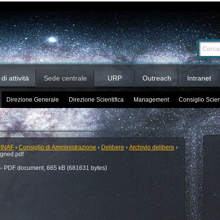
Ricerca
Cerca nel 
avanzata…
i attività
Sede centrale
URP
Outreach
Intranet
Direzione Generale
Direzione Scientifica
Management
Consiglio Scien
 INAF
›
Consiglio di Amministrazione
›
Delibere
›
Archivio delibere
›
gned.pdf
 PDF document, 665 kB (681631 bytes)