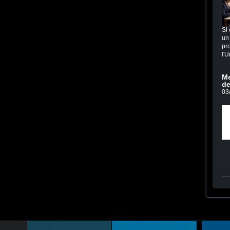
Si 
un 
pro
l'U
Me
de
03