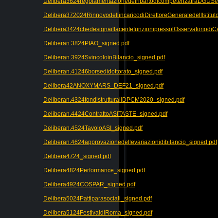
Delibera3624regolamentazionedelripartodicompetenzatraDGDSeDir
Delibera372024RinnovodellincaricodiDirettoreGeneraledellIstitut
Delibera3424chedesignailfacentefunzionipressolOsservatoriodi
Deliberan.3824PIAO_signed.pdf
Deliberan.3924SvincoloinBilancio_signed.pdf
Deliberan.41246borsedidottorato_signed.pdf
Delibera42ANOXYMARS_DEF21_signed.pdf
Deliberan.4324fondistrutturaliDPCM2020_signed.pdf
Deliberan.4424ContrattoASITASTE_signed.pdf
Deliberan.4524TavoloASI_signed.pdf
Deliberan.4624approvazionedellevariazionidibilancio_signed.pdf
Delibera4724_signed.pdf
Delibera4824Performance_signed.pdf
Delibera4924COSPAR_signed.pdf
Delibera5024Pattiparasociali_signed.pdf
Delibera5124FestivaldiRoma_signed.pdf