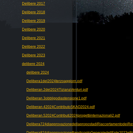
Delibere 2017
Delibere 2018
Delibere 2019
Delibere 2020
Delibere 2021
Delibere 2022
Delibere 2023
delibere 2024
delibere 2024
Delibera1del2024terzoaggiorn.pdf
Deliberan.2del2024TizianaVenturi.pdf
Deliberan.3obbligodiastensione1.pdf
Deliberan.42024ContributoSKAO2024.pdf
Deliberan.52024Contributi2024progettiinternazionali2.pdf
Delibera724diapprovazionedellapropostadiRiaccertamentodeiRes
Delibera824diapprovazioneRendicontoGeneraledellEnte2023eBil