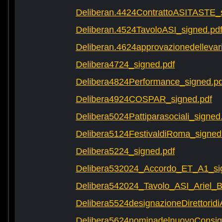
Deliberan.4424ContrattoASITASTE_s
Deliberan.4524TavoloASI_signed.pd
Deliberan.4624approvazionedellevari
Delibera4724_signed.pdf
Delibera4824Performance_signed.pd
Delibera4924COSPAR_signed.pdf
Delibera5024Pattiparasociali_signed
Delibera5124FestivaldiRoma_signed
Delibera5224_signed.pdf
Delibera532024_Accordo_ET_A1_si
Delibera542024_Tavolo_ASI_Ariel
Delibera5524designazioneDirettorid
Delibera5624nominadelnuovoConsigli