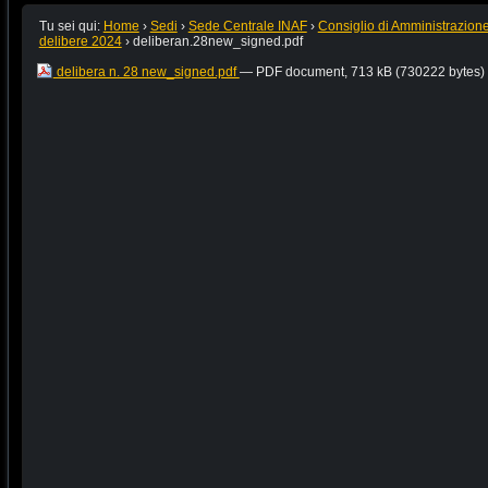
Tu sei qui:
Home
›
Sedi
›
Sede Centrale INAF
›
Consiglio di Amministrazion
delibere 2024
›
deliberan.28new_signed.pdf
delibera n. 28 new_signed.pdf
— PDF document, 713 kB (730222 bytes)