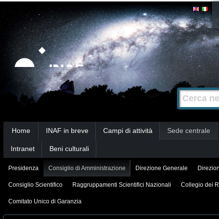
Salta
Strumenti
personali
ai
contenuti.
|
Salta
alla
Cerca nel s
Ricerca
navigazione
avanzata…
Sezioni
Home
INAF in breve
Campi di attività
Sede centrale
Intranet
Beni culturali
Presidenza
Consiglio di Amministrazione
Direzione Generale
Direzion
Consiglio Scientifico
Raggruppamenti Scientifici Nazionali
Collegio dei R
Comitato Unico di Garanzia