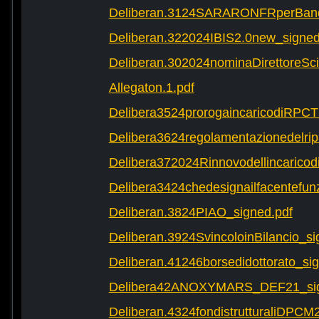
Deliberan.3124SARARONFRperBand
Deliberan.322024IBIS2.0new_signed
Deliberan.302024nominaDirettoreScie
Allegaton.1.pdf
Delibera3524prorogaincaricodiRPCT
Delibera3624regolamentazionedelrip
Delibera372024RinnovodellincaricodiD
Delibera3424chedesignailfacentefun
Deliberan.3824PIAO_signed.pdf
Deliberan.3924SvincoloinBilancio_si
Deliberan.41246borsedidottorato_si
Delibera42ANOXYMARS_DEF21_sig
Deliberan.4324fondistrutturaliDPCM