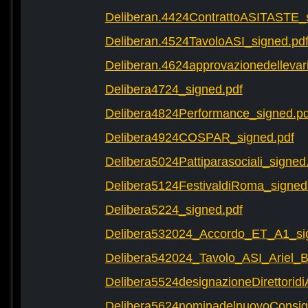
Deliberan.4424ContrattoASITASTE_s
Deliberan.4524TavoloASI_signed.pd
Deliberan.4624approvazionedellevari
Delibera4724_signed.pdf
Delibera4824Performance_signed.pd
Delibera4924COSPAR_signed.pdf
Delibera5024Pattiparasociali_signed
Delibera5124FestivaldiRoma_signed
Delibera5224_signed.pdf
Delibera532024_Accordo_ET_A1_si
Delibera542024_Tavolo_ASI_Ariel
Delibera5524designazioneDirettorid
Delibera5624nominadelnuovoConsigli