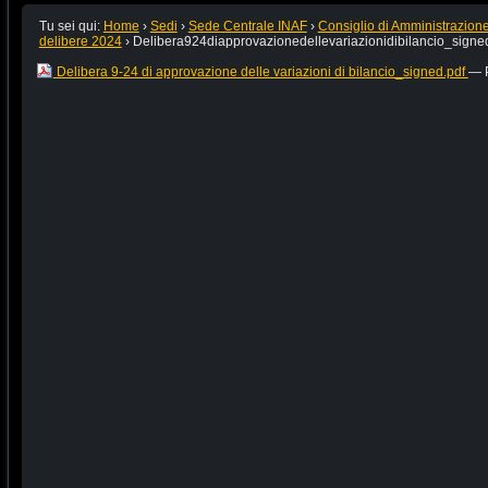
Tu sei qui:
Home
›
Sedi
›
Sede Centrale INAF
›
Consiglio di Amministrazion
delibere 2024
›
Delibera924diapprovazionedellevariazionidibilancio_signe
Delibera 9-24 di approvazione delle variazioni di bilancio_signed.pdf
— P