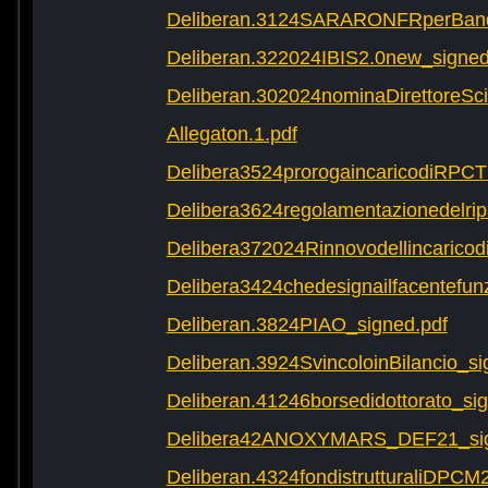
Deliberan.3124SARARONFRperBand
Deliberan.322024IBIS2.0new_signed
Deliberan.302024nominaDirettoreScie
Allegaton.1.pdf
Delibera3524prorogaincaricodiRPCT
Delibera3624regolamentazionedelrip
Delibera372024RinnovodellincaricodiD
Delibera3424chedesignailfacentefun
Deliberan.3824PIAO_signed.pdf
Deliberan.3924SvincoloinBilancio_si
Deliberan.41246borsedidottorato_si
Delibera42ANOXYMARS_DEF21_sig
Deliberan.4324fondistrutturaliDPCM