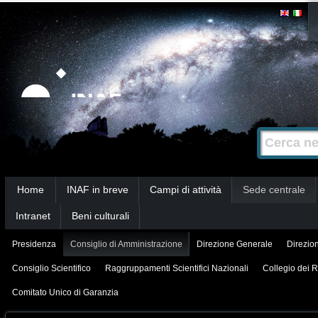
Salta
Strumenti
personali
ai
contenuti.
|
Salta
alla
Cerca nel s
Ricerca
navigazione
avanzata…
Sezioni
Home
INAF in breve
Campi di attività
Sede centrale
Intranet
Beni culturali
Presidenza
Consiglio di Amministrazione
Direzione Generale
Direzion
Consiglio Scientifico
Raggruppamenti Scientifici Nazionali
Collegio dei R
Comitato Unico di Garanzia