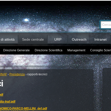
Ricerca
Cerca nel 
avanzata…
i attività
Sede centrale
URP
Outreach
Intranet
Direzione Generale
Direzione Scientifica
Management
Consiglio Scien
 INAF
›
Presidenza
›
rapporti-tecnici
i
pdf
ia-Inaf.pdf
ONOMICO-PARCO-MELLINI_def.pdf