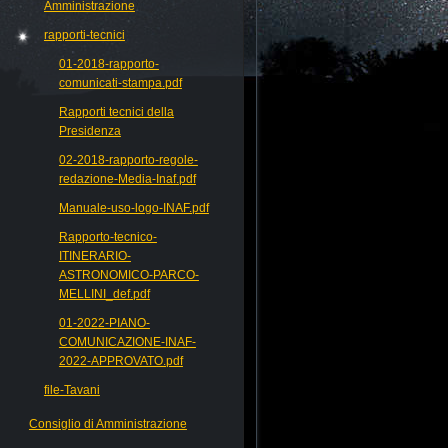
Amministrazione
rapporti-tecnici
01-2018-rapporto-
comunicati-stampa.pdf
Rapporti tecnici della
Presidenza
02-2018-rapporto-regole-
redazione-Media-Inaf.pdf
Manuale-uso-logo-INAF.pdf
Rapporto-tecnico-
ITINERARIO-
ASTRONOMICO-PARCO-
MELLINI_def.pdf
01-2022-PIANO-
COMUNICAZIONE-INAF-
2022-APPROVATO.pdf
file-Tavani
Consiglio di Amministrazione