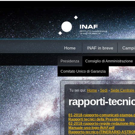
Salta
Strumenti
Sezioni
personali
ai
contenuti.
|
Salta
alla
navigazione
Home
INAF in breve
Campi d
Presidenza
Consiglio di Amministrazione
Comitato Unico di Garanzia
Tu sei qui:
Home
›
Sedi
›
Sede Centrale
rapporti-tecnic
01-2018-rapporto-comunicati-stampa.
Rapporti tecnici della Presidenza
02-2018-rapporto-regole-redazione-Med
Manuale-uso-logo-INAF.pdf
Rapporto-tecnico-ITINERARIO-ASTR