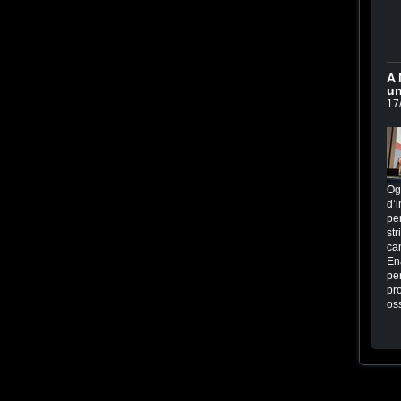
A 
un
17
Og
d’i
per
str
ca
En
per
pr
os