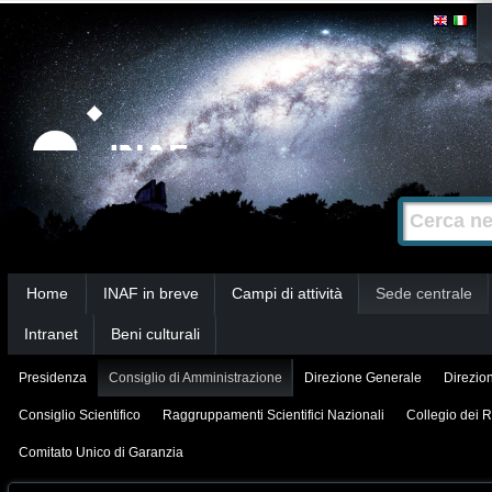
Salta
Strumenti
personali
ai
contenuti.
|
Salta
alla
Cerca nel s
Ricerca
navigazione
avanzata…
Sezioni
Home
INAF in breve
Campi di attività
Sede centrale
Intranet
Beni culturali
Presidenza
Consiglio di Amministrazione
Direzione Generale
Direzion
Consiglio Scientifico
Raggruppamenti Scientifici Nazionali
Collegio dei R
Comitato Unico di Garanzia