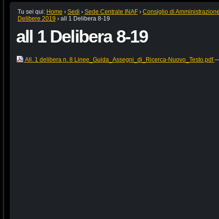
Tu sei qui:
Home
›
Sedi
›
Sede Centrale INAF
›
Consiglio di Amministrazion
Delibere 2019
›
all 1 Delibera 8-19
all 1 Delibera 8-19
All. 1 delibera n. 8 Linee_Guida_Assegni_di_Ricerca-Nuovo_Testo.pdf
—