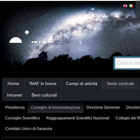
Salta
Strumenti
personali
ai
contenuti.
|
Salta
alla
Cerca nel s
Ricerca
navigazione
avanzata…
Sezioni
Home
INAF in breve
Campi di attività
Sede centrale
Intranet
Beni culturali
Presidenza
Consiglio di Amministrazione
Direzione Generale
Direzion
Consiglio Scientifico
Raggruppamenti Scientifici Nazionali
Collegio dei R
Comitato Unico di Garanzia