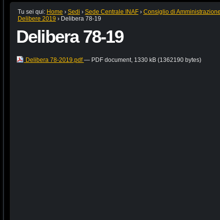
Tu sei qui:
Home
›
Sedi
›
Sede Centrale INAF
›
Consiglio di Amministrazion
Delibere 2019
›
Delibera 78-19
Delibera 78-19
Delibera 78-2019.pdf
— PDF document, 1330 kB (1362190 bytes)