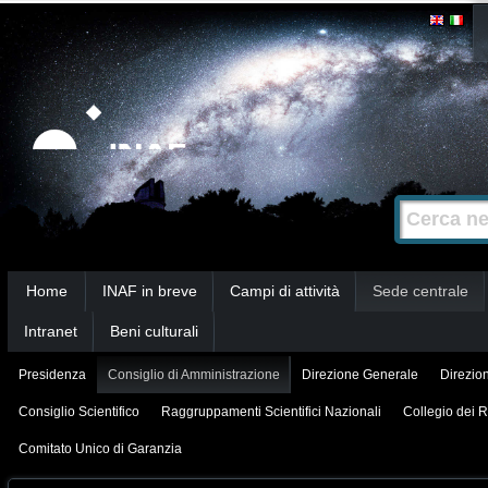
Salta
Strumenti
personali
ai
contenuti.
|
Salta
alla
Cerca nel s
Ricerca
navigazione
avanzata…
Sezioni
Home
INAF in breve
Campi di attività
Sede centrale
Intranet
Beni culturali
Presidenza
Consiglio di Amministrazione
Direzione Generale
Direzion
Consiglio Scientifico
Raggruppamenti Scientifici Nazionali
Collegio dei R
Comitato Unico di Garanzia