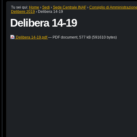
Tu sei qui:
Home
›
Sedi
›
Sede Centrale INAF
›
Consiglio di Amministrazion
Delibere 2019
›
Delibera 14-19
Delibera 14-19
Delibera 14-19.pdf
— PDF document, 577 kB (591610 bytes)