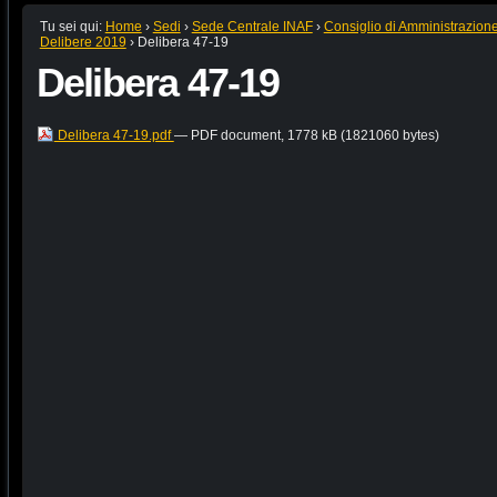
Tu sei qui:
Home
›
Sedi
›
Sede Centrale INAF
›
Consiglio di Amministrazion
Delibere 2019
›
Delibera 47-19
Delibera 47-19
Delibera 47-19.pdf
— PDF document, 1778 kB (1821060 bytes)