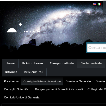
Salta
Strumenti
personali
ai
contenuti.
|
Salta
alla
Cerca nel s
Ricerca
navigazione
avanzata…
Sezioni
Home
INAF in breve
Campi di attività
Sede centrale
Intranet
Beni culturali
Presidenza
Consiglio di Amministrazione
Direzione Generale
Direzion
Consiglio Scientifico
Raggruppamenti Scientifici Nazionali
Collegio dei R
Comitato Unico di Garanzia