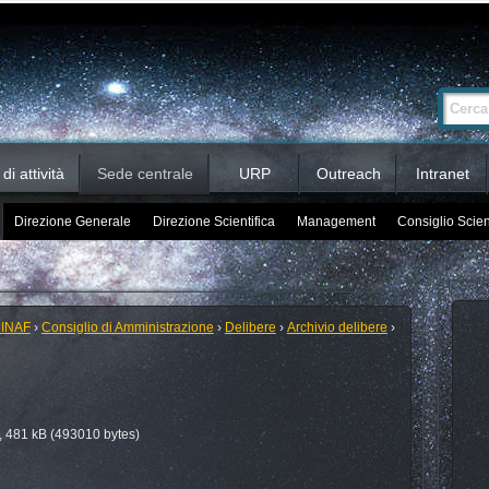
Ricerca
Cerca nel 
avanzata…
i attività
Sede centrale
URP
Outreach
Intranet
Direzione Generale
Direzione Scientifica
Management
Consiglio Scien
 INAF
›
Consiglio di Amministrazione
›
Delibere
›
Archivio delibere
›
 481 kB (493010 bytes)