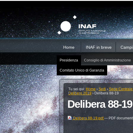
Salta
Strumenti
Sezioni
personali
ai
contenuti.
|
Salta
alla
navigazione
Home
INAF in breve
Campi d
Presidenza
Consiglio di Amministrazione
Comitato Unico di Garanzia
Tu sei qui:
Home
›
Sedi
›
Sede Centrale
Delibere 2019
›
Delibera 88-19
Delibera 88-19
Delibera 88-19.pdf
— PDF document,