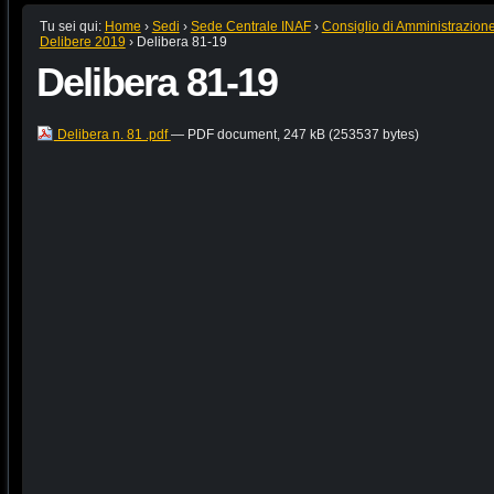
Tu sei qui:
Home
›
Sedi
›
Sede Centrale INAF
›
Consiglio di Amministrazion
Delibere 2019
›
Delibera 81-19
Delibera 81-19
Delibera n. 81 .pdf
— PDF document, 247 kB (253537 bytes)