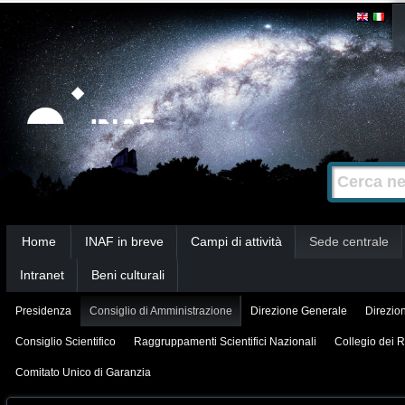
Salta
Strumenti
personali
ai
contenuti.
|
Salta
alla
Cerca nel s
Ricerca
navigazione
avanzata…
Sezioni
Home
INAF in breve
Campi di attività
Sede centrale
Intranet
Beni culturali
Presidenza
Consiglio di Amministrazione
Direzione Generale
Direzion
Consiglio Scientifico
Raggruppamenti Scientifici Nazionali
Collegio dei R
Comitato Unico di Garanzia