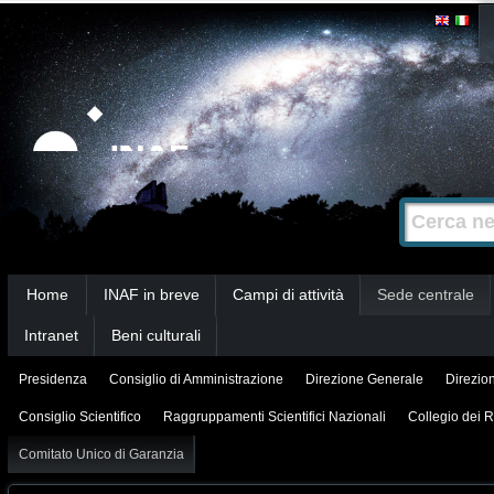
Salta
Strumenti
personali
ai
contenuti.
|
Salta
alla
Cerca nel s
Ricerca
navigazione
avanzata…
Sezioni
Home
INAF in breve
Campi di attività
Sede centrale
Intranet
Beni culturali
Presidenza
Consiglio di Amministrazione
Direzione Generale
Direzion
Consiglio Scientifico
Raggruppamenti Scientifici Nazionali
Collegio dei R
Comitato Unico di Garanzia