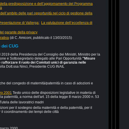
to della predisposizione e dell’aggiornamento del Programma
tà
o dell’ambito delle pari opportunità nel ciclo di gestione della
resentazione di Vallerga
;
La valutazione dell’eccellenza di
del garante della privacy
rativa
(di C. Amiconi, pubblicato il 13/03/2015)
e dei CUG
el 2019 della Presidenza del Consiglio dei Ministri, Ministro per la
one e Sottosegretario delegato alle Pari Opportunità
"Misure
rafforzare il ruolo dei Comitati unici di garanzia nelle
ella Dott.ssa Ninci, Presidente CUG INAIL
che del congedo di maternità/paternità in caso di adozioni e
rzo 2001
Testo unico delle disposizioni legislative in materia di
lla paternità, a norma dell'art. 15 della legge 8 marzo 2000 n. 53
Tutela delle lavoratrici madri
zioni per il sostegno della maternità e della paternità, per il
r il coordinamento dei tempi delle città
 marzo 2000