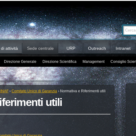
Ricerca
Cerca nel 
avanzata…
i attività
Sede centrale
URP
Outreach
Intranet
Direzione Generale
Direzione Scientifica
Management
Consiglio Scien
 INAF
›
Comitato Unico di Garanzia
›
Normativa e Riferimenti utili
erimenti utili
Comitato Unico di Garanzia