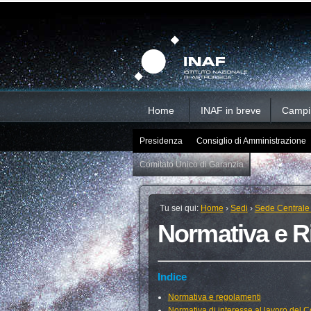
Salta
Strumenti
Sezioni
personali
ai
contenuti.
|
Salta
alla
navigazione
Home
INAF in breve
Campi d
Presidenza
Consiglio di Amministrazione
Comitato Unico di Garanzia
Tu sei qui:
Home
›
Sedi
›
Sede Centrale
Normativa e Rif
Indice
Normativa e regolamenti
Normativa di interesse al lavoro del 