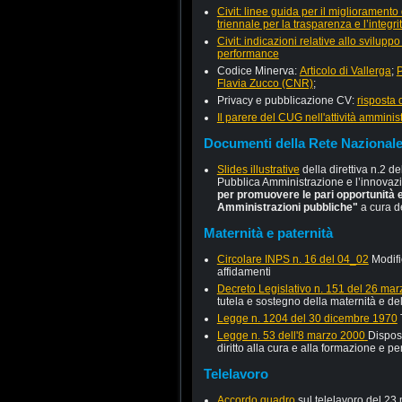
Civit: linee guida per il miglioramen
triennale per la trasparenza e l’integri
Civit: indicazioni relative allo svilupp
performance
Codice Minerva:
Articolo di Vallerga
;
P
Flavia Zucco (CNR)
;
Privacy e pubblicazione CV:
risposta 
Il parere del CUG nell'attività amminist
Documenti della Rete Nazional
Slides illustrative
della direttiva n.2 d
Pubblica Amministrazione e l’innovazi
per promuovere le pari opportunità e 
Amministrazioni pubbliche"
a cura d
Maternità e paternità
Circolare INPS n. 16 del 04_02
Modifi
affidamenti
Decreto Legislativo n. 151 del 26 ma
tutela e sostegno della maternità e de
Legge n. 1204 del 30 dicembre 1970
Legge n. 53 dell'8 marzo 2000
Disposi
diritto alla cura e alla formazione e pe
Telelavoro
Accordo quadro
sul telelavoro del 23