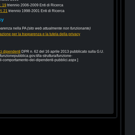
. 19
triennio 2006-2009 Enti di Ricerca
t. 21
triennio 1998-2001 Enti di Ricerca
cy
sparenza nella PA
(sito web attualmente non funzionante)
zione per la trasparenza e la tutela della privacy
ci dipendenti
DPR n. 62 del 16 aprile 2013 pubblicato sulla G.U.
funzionepubblica.gov.it/la-struttura/funzione-
di-comportamento-dei-dipendenti-pubblici.aspx ]