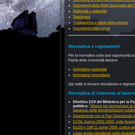
Documenti della Rete Nazionale dei
Maternità e paternità
Telelavoro
Trasparenza e tutela della privacy
Documenti Istituzionali
Normativa e regolamenti
Per la normativa sulle pari opportunità 
Parità delle Università Italiane:
Normativa nazionale
Normativa comunitaria
Qui sotto si trovano disciplinari e regolam
Normativa di interesse al lavor
Direttiva 2/19 del Ministero per la 
pubblica:
“Misure per promuovere le pa
Garanzia nelle amministrazioni pubbl
Dipartimento per le Pari Opportunità p
CCNL ricerca 2002-2005, sulle funzi
DLGS n.198 11 aprile 2006, codice del
Linee guida ministeriali sulle modalit