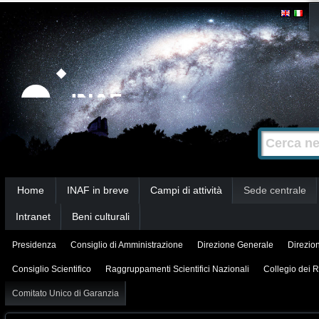
Salta
Strumenti
personali
ai
contenuti.
|
Salta
alla
Cerca nel s
Ricerca
navigazione
avanzata…
Sezioni
Home
INAF in breve
Campi di attività
Sede centrale
Intranet
Beni culturali
Presidenza
Consiglio di Amministrazione
Direzione Generale
Direzion
Consiglio Scientifico
Raggruppamenti Scientifici Nazionali
Collegio dei R
Comitato Unico di Garanzia