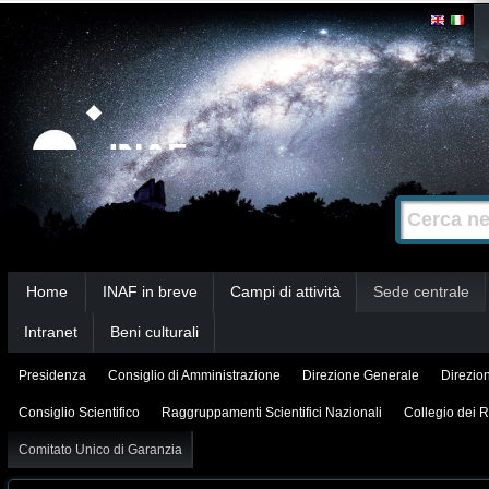
Salta
Strumenti
personali
ai
contenuti.
|
Salta
alla
Cerca nel s
Ricerca
navigazione
avanzata…
Sezioni
Home
INAF in breve
Campi di attività
Sede centrale
Intranet
Beni culturali
Presidenza
Consiglio di Amministrazione
Direzione Generale
Direzion
Consiglio Scientifico
Raggruppamenti Scientifici Nazionali
Collegio dei R
Comitato Unico di Garanzia