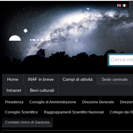
Salta
Strumenti
personali
ai
contenuti.
|
Salta
alla
Cerca nel s
Ricerca
navigazione
avanzata…
Sezioni
Home
INAF in breve
Campi di attività
Sede centrale
Intranet
Beni culturali
Presidenza
Consiglio di Amministrazione
Direzione Generale
Direzion
Consiglio Scientifico
Raggruppamenti Scientifici Nazionali
Collegio dei R
Comitato Unico di Garanzia