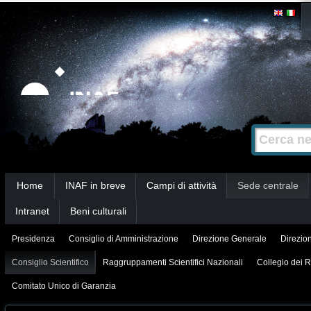
Salta
Strumenti
personali
ai
contenuti.
|
Salta
alla
Cerca nel s
Ricerca
navigazione
avanzata…
Sezioni
Home
INAF in breve
Campi di attività
Sede centrale
Intranet
Beni culturali
Presidenza
Consiglio di Amministrazione
Direzione Generale
Direzion
Consiglio Scientifico
Raggruppamenti Scientifici Nazionali
Collegio dei R
Comitato Unico di Garanzia