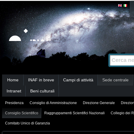
Salta
Strumenti
personali
ai
contenuti.
|
Salta
alla
Cerca nel s
Ricerca
navigazione
avanzata…
Sezioni
Home
INAF in breve
Campi di attività
Sede centrale
Intranet
Beni culturali
Presidenza
Consiglio di Amministrazione
Direzione Generale
Direzion
Consiglio Scientifico
Raggruppamenti Scientifici Nazionali
Collegio dei R
Comitato Unico di Garanzia