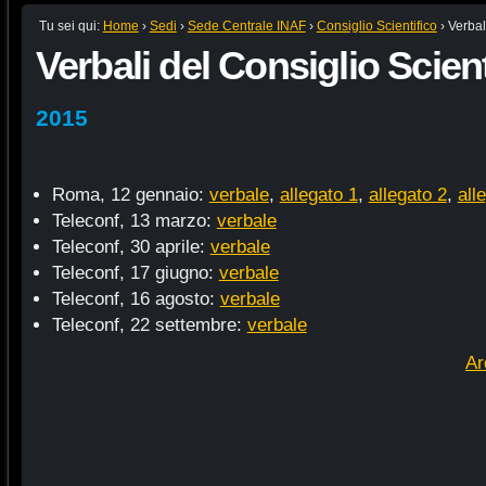
Tu sei qui:
Home
›
Sedi
›
Sede Centrale INAF
›
Consiglio Scientifico
›
Verbal
Verbali del Consiglio Scient
2015
Roma, 12 gennaio:
verbale
,
allegato 1
,
allegato 2
,
all
Teleconf, 13 marzo:
verbale
Teleconf, 30 aprile:
verbale
Teleconf, 17 giugno:
verbale
Teleconf, 16 agosto:
verbale
Teleconf, 22 settembre:
verbale
Ar