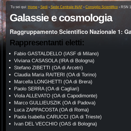
Tu sei qui:
Home
›
Sedi
›
Sede Centrale INAF
›
Consiglio Scientifico
›
RSN 
Galassie e cosmologia
Raggruppamento Scientifico Nazionale 1: G
Rappresentanti eletti:
Fabio GASTALDELLO (IASF di Milano)
Viviana CASASOLA (IRA di Bologna)
Stefano ZIBETTI (OA di Arcetri)
Claudia Maria RAITERI (OA di Torino)
Marcella LONGHETTI (OA di Brera)
Paolo SERRA (OA di Cagliari)
Viola ALLEVATO (OA di Capodimonte)
Marco GULLIEUSZIK (OA di Padova)
Luca ZAPPACOSTA (OA di Roma)
Paola Isabella CARUCCI (OA di Trieste)
Ivan DEL VECCHIO (OAS di Bologna)