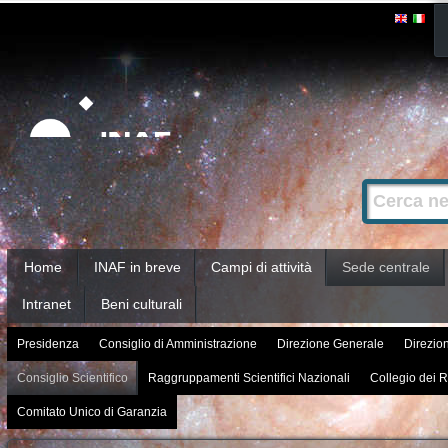
Salta
Strumenti
personali
ai
contenuti.
|
Salta
alla
Cerca nel s
Ricerca
navigazione
avanzata…
Sezioni
Home
INAF in breve
Campi di attività
Sede centrale
Intranet
Beni culturali
Presidenza
Consiglio di Amministrazione
Direzione Generale
Direzion
Consiglio Scientifico
Raggruppamenti Scientifici Nazionali
Collegio dei R
Comitato Unico di Garanzia