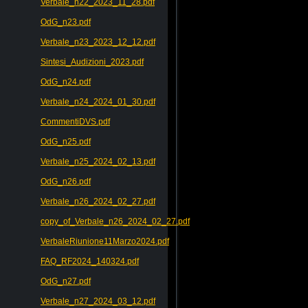
Verbale_n22_2023_11_28.pdf
OdG_n23.pdf
Verbale_n23_2023_12_12.pdf
Sintesi_Audizioni_2023.pdf
OdG_n24.pdf
Verbale_n24_2024_01_30.pdf
CommentiDVS.pdf
OdG_n25.pdf
Verbale_n25_2024_02_13.pdf
OdG_n26.pdf
Verbale_n26_2024_02_27.pdf
copy_of_Verbale_n26_2024_02_27.pdf
VerbaleRiunione11Marzo2024.pdf
FAQ_RF2024_140324.pdf
OdG_n27.pdf
Verbale_n27_2024_03_12.pdf