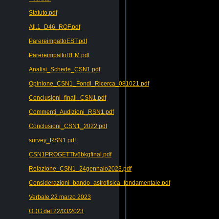
Statuto.pdf
All.1_D46_ROF.pdf
ParereimpattoEST.pdf
ParereimpattoREM.pdf
Analisi_Schede_CSN1.pdf
Opinione_CSN1_Fondi_Ricerca_081021.pdf
Conclusioni_finali_CSN1.pdf
Commenti_Audizioni_RSN1.pdf
Conclusioni_CSN1_2022.pdf
survey_RSN1.pdf
CSN1PROGETTIv6bkgfinal.pdf
Relazione_CSN1_24gennaio2023.pdf
Considerazioni_bando_astrofisica_fondamentale.pdf
Verbale 22 marzo 2023
ODG del 22/03/2023