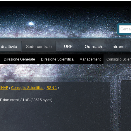
Ricerca
Cerca nel 
avanzata…
i attività
Sede centrale
URP
Outreach
Intranet
Direzione Generale
Direzione Scientifica
Management
Consiglio Scien
 INAF
›
Consiglio Scientifico
›
RSN 1
›
 document, 81 kB (83615 bytes)