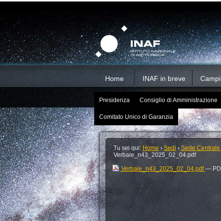
Salta
Strumenti
Sezioni
personali
ai
contenuti.
|
Salta
alla
navigazione
Home
INAF in breve
Campi d
Presidenza
Consiglio di Amministrazione
Comitato Unico di Garanzia
Tu sei qui:
Home
›
Sedi
›
Sede Centrale
Verbale_n43_2025_02_04.pdf
Verbale_n43_2025_02_04.pdf
— PDF