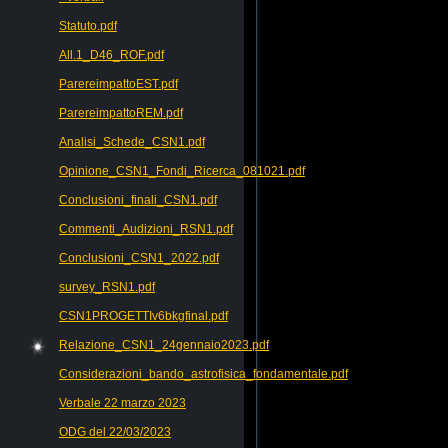
Statuto.pdf
All.1_D46_ROF.pdf
ParereimpattoEST.pdf
ParereimpattoREM.pdf
Analisi_Schede_CSN1.pdf
Opinione_CSN1_Fondi_Ricerca_081021.pdf
Conclusioni_finali_CSN1.pdf
Commenti_Audizioni_RSN1.pdf
Conclusioni_CSN1_2022.pdf
survey_RSN1.pdf
CSN1PROGETTIv6bkgfinal.pdf
Relazione_CSN1_24gennaio2023.pdf
Considerazioni_bando_astrofisica_fondamentale.pdf
Verbale 22 marzo 2023
ODG del 22/03/2023