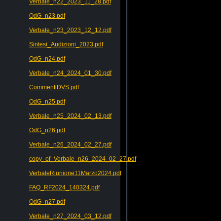
Verbale_n22_2023_11_28.pdf
OdG_n23.pdf
Verbale_n23_2023_12_12.pdf
Sintesi_Audizioni_2023.pdf
OdG_n24.pdf
Verbale_n24_2024_01_30.pdf
CommentiDVS.pdf
OdG_n25.pdf
Verbale_n25_2024_02_13.pdf
OdG_n26.pdf
Verbale_n26_2024_02_27.pdf
copy_of_Verbale_n26_2024_02_27.pdf
VerbaleRiunione11Marzo2024.pdf
FAQ_RF2024_140324.pdf
OdG_n27.pdf
Verbale_n27_2024_03_12.pdf