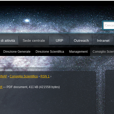
Ricerca
Cerca nel 
avanzata…
i attività
Sede centrale
URP
Outreach
Intranet
Direzione Generale
Direzione Scientifica
Management
Consiglio Scien
 INAF
›
Consiglio Scientifico
›
RSN 1
›
df
— PDF document, 411 kB (421558 bytes)