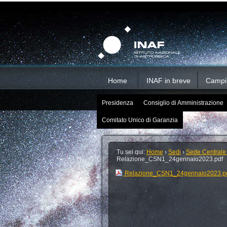
Salta
Strumenti
Sezioni
personali
ai
contenuti.
|
Salta
alla
navigazione
Home
INAF in breve
Campi d
Presidenza
Consiglio di Amministrazione
Comitato Unico di Garanzia
Tu sei qui:
Home
›
Sedi
›
Sede Centrale
Relazione_CSN1_24gennaio2023.pdf
Relazione_CSN1_24gennaio2023.p