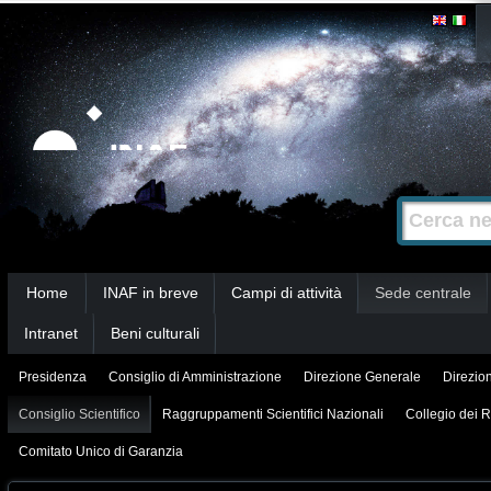
Salta
Strumenti
personali
ai
contenuti.
|
Salta
alla
Cerca nel s
Ricerca
navigazione
avanzata…
Sezioni
Home
INAF in breve
Campi di attività
Sede centrale
Intranet
Beni culturali
Presidenza
Consiglio di Amministrazione
Direzione Generale
Direzion
Consiglio Scientifico
Raggruppamenti Scientifici Nazionali
Collegio dei R
Comitato Unico di Garanzia