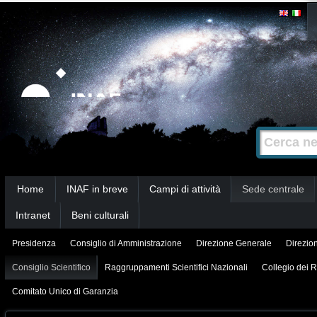
Salta
Strumenti
personali
ai
contenuti.
|
Salta
alla
Cerca nel s
Ricerca
navigazione
avanzata…
Sezioni
Home
INAF in breve
Campi di attività
Sede centrale
Intranet
Beni culturali
Presidenza
Consiglio di Amministrazione
Direzione Generale
Direzion
Consiglio Scientifico
Raggruppamenti Scientifici Nazionali
Collegio dei R
Comitato Unico di Garanzia