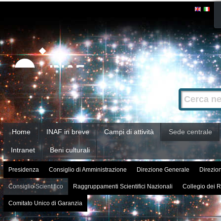
Salta
Strumenti
personali
ai
contenuti.
|
Salta
alla
Cerca nel s
Ricerca
navigazione
avanzata…
Sezioni
Home
INAF in breve
Campi di attività
Sede centrale
Intranet
Beni culturali
Presidenza
Consiglio di Amministrazione
Direzione Generale
Direzion
Consiglio Scientifico
Raggruppamenti Scientifici Nazionali
Collegio dei R
Comitato Unico di Garanzia