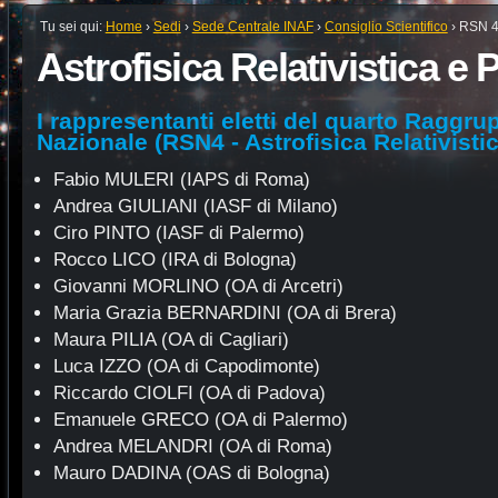
Tu sei qui:
Home
›
Sedi
›
Sede Centrale INAF
›
Consiglio Scientifico
›
RSN 
Astrofisica Relativistica e P
I rappresentanti eletti del quarto Raggr
Nazionale (RSN4 - Astrofisica Relativistic
Fabio MULERI (IAPS di Roma)
Andrea GIULIANI (IASF di Milano)
Ciro PINTO (IASF di Palermo)
Rocco LICO (IRA di Bologna)
Giovanni MORLINO (OA di Arcetri)
Maria Grazia BERNARDINI (OA di Brera)
Maura PILIA (OA di Cagliari)
Luca IZZO (OA di Capodimonte)
Riccardo CIOLFI (OA di Padova)
Emanuele GRECO (OA di Palermo)
Andrea MELANDRI (OA di Roma)
Mauro DADINA (OAS di Bologna)