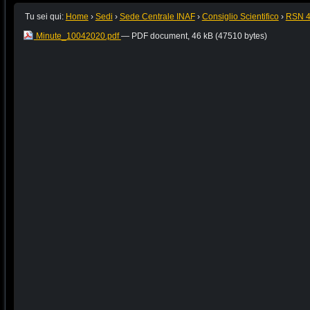
Tu sei qui:
Home
›
Sedi
›
Sede Centrale INAF
›
Consiglio Scientifico
›
RSN 
Minute_10042020.pdf
— PDF document, 46 kB (47510 bytes)