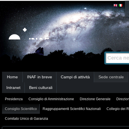
Salta
Strumenti
personali
ai
contenuti.
|
Salta
alla
Cerca nel s
Ricerca
navigazione
avanzata…
Sezioni
Home
INAF in breve
Campi di attività
Sede centrale
Intranet
Beni culturali
Presidenza
Consiglio di Amministrazione
Direzione Generale
Direzion
Consiglio Scientifico
Raggruppamenti Scientifici Nazionali
Collegio dei R
Comitato Unico di Garanzia