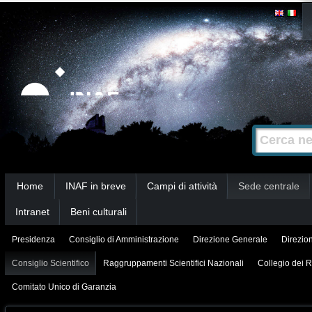
Salta
Strumenti
personali
ai
contenuti.
|
Salta
alla
Cerca nel s
Ricerca
navigazione
avanzata…
Sezioni
Home
INAF in breve
Campi di attività
Sede centrale
Intranet
Beni culturali
Presidenza
Consiglio di Amministrazione
Direzione Generale
Direzion
Consiglio Scientifico
Raggruppamenti Scientifici Nazionali
Collegio dei R
Comitato Unico di Garanzia