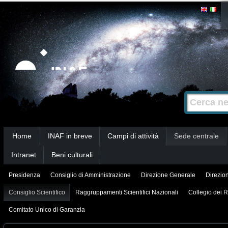
Salta
Strumenti
personali
ai
contenuti.
|
Salta
alla
Cerca nel s
Ricerca
navigazione
avanzata…
Sezioni
Home
INAF in breve
Campi di attività
Sede centrale
Intranet
Beni culturali
Presidenza
Consiglio di Amministrazione
Direzione Generale
Direzion
Consiglio Scientifico
Raggruppamenti Scientifici Nazionali
Collegio dei R
Comitato Unico di Garanzia