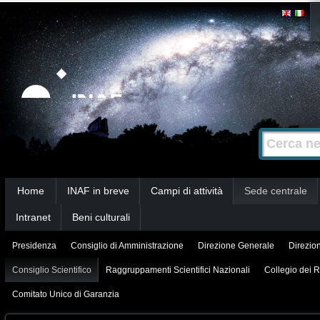
Salta
Strumenti
personali
ai
contenuti.
|
Salta
alla
Cerca nel s
Ricerca
navigazione
avanzata…
Sezioni
Home
INAF in breve
Campi di attività
Sede centrale
Intranet
Beni culturali
Presidenza
Consiglio di Amministrazione
Direzione Generale
Direzion
Consiglio Scientifico
Raggruppamenti Scientifici Nazionali
Collegio dei R
Comitato Unico di Garanzia