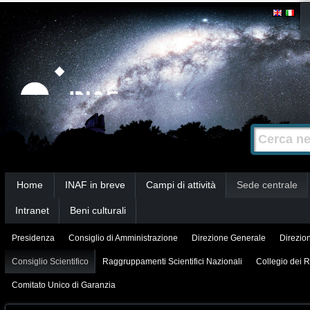
Salta
Strumenti
personali
ai
contenuti.
|
Salta
alla
Cerca nel s
Ricerca
navigazione
avanzata…
Sezioni
Home
INAF in breve
Campi di attività
Sede centrale
Intranet
Beni culturali
Presidenza
Consiglio di Amministrazione
Direzione Generale
Direzion
Consiglio Scientifico
Raggruppamenti Scientifici Nazionali
Collegio dei R
Comitato Unico di Garanzia