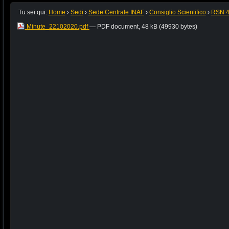
Tu sei qui:
Home
›
Sedi
›
Sede Centrale INAF
›
Consiglio Scientifico
›
RSN 
Minute_22102020.pdf
— PDF document, 48 kB (49930 bytes)