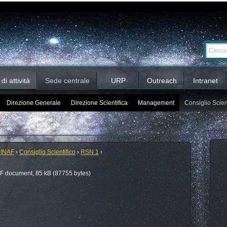
Ricerca
Cerca nel 
avanzata…
i attività
Sede centrale
URP
Outreach
Intranet
Direzione Generale
Direzione Scientifica
Management
Consiglio Scien
 INAF
›
Consiglio Scientifico
›
RSN 1
›
 document, 85 kB (87755 bytes)