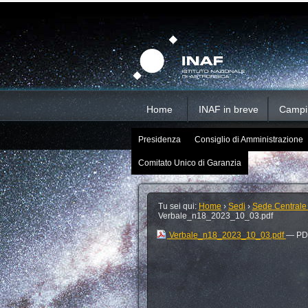
Salta
Strumenti
Sezioni
personali
ai
contenuti.
|
Salta
alla
navigazione
Home
INAF in breve
Campi d
Presidenza
Consiglio di Amministrazione
Comitato Unico di Garanzia
Tu sei qui:
Home
›
Sedi
›
Sede Centrale
Verbale_n18_2023_10_03.pdf
Verbale_n18_2023_10_03.pdf
— PDF