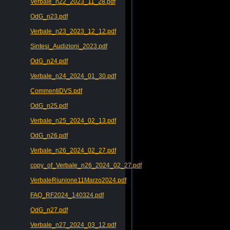
Verbale_n22_2023_11_28.pdf
OdG_n23.pdf
Verbale_n23_2023_12_12.pdf
Sintesi_Audizioni_2023.pdf
OdG_n24.pdf
Verbale_n24_2024_01_30.pdf
CommentiDVS.pdf
OdG_n25.pdf
Verbale_n25_2024_02_13.pdf
OdG_n26.pdf
Verbale_n26_2024_02_27.pdf
copy_of_Verbale_n26_2024_02_27.pdf
VerbaleRiunione11Marzo2024.pdf
FAQ_RF2024_140324.pdf
OdG_n27.pdf
Verbale_n27_2024_03_12.pdf