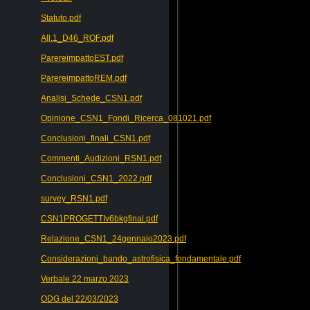
Statuto.pdf
All.1_D46_ROF.pdf
ParereimpattoEST.pdf
ParereimpattoREM.pdf
Analisi_Schede_CSN1.pdf
Opinione_CSN1_Fondi_Ricerca_081021.pdf
Conclusioni_finali_CSN1.pdf
Commenti_Audizioni_RSN1.pdf
Conclusioni_CSN1_2022.pdf
survey_RSN1.pdf
CSN1PROGETTIv6bkgfinal.pdf
Relazione_CSN1_24gennaio2023.pdf
Considerazioni_bando_astrofisica_fondamentale.pdf
Verbale 22 marzo 2023
ODG del 22/03/2023