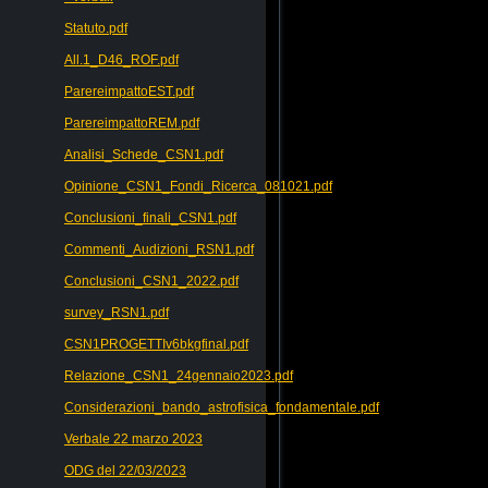
Statuto.pdf
All.1_D46_ROF.pdf
ParereimpattoEST.pdf
ParereimpattoREM.pdf
Analisi_Schede_CSN1.pdf
Opinione_CSN1_Fondi_Ricerca_081021.pdf
Conclusioni_finali_CSN1.pdf
Commenti_Audizioni_RSN1.pdf
Conclusioni_CSN1_2022.pdf
survey_RSN1.pdf
CSN1PROGETTIv6bkgfinal.pdf
Relazione_CSN1_24gennaio2023.pdf
Considerazioni_bando_astrofisica_fondamentale.pdf
Verbale 22 marzo 2023
ODG del 22/03/2023