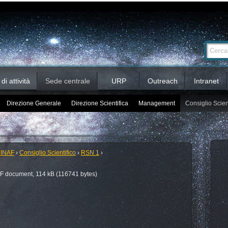
Ricerca
Cerca nel 
avanzata…
i attività
Sede centrale
URP
Outreach
Intranet
Direzione Generale
Direzione Scientifica
Management
Consiglio Scien
 INAF
›
Consiglio Scientifico
›
RSN 1
›
 document, 114 kB (116741 bytes)