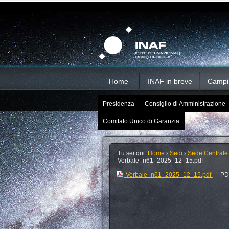
Salta
Strumenti
Sezioni
personali
ai
contenuti.
|
Salta
alla
navigazione
Home
INAF in breve
Campi d
Presidenza
Consiglio di Amministrazione
Comitato Unico di Garanzia
Tu sei qui:
Home
›
Sedi
›
Sede Centrale
Verbale_n61_2025_12_15.pdf
Verbale_n61_2025_12_15.pdf
— PDF