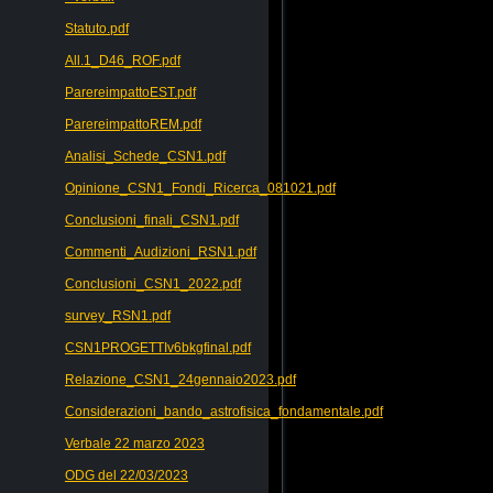
Statuto.pdf
All.1_D46_ROF.pdf
ParereimpattoEST.pdf
ParereimpattoREM.pdf
Analisi_Schede_CSN1.pdf
Opinione_CSN1_Fondi_Ricerca_081021.pdf
Conclusioni_finali_CSN1.pdf
Commenti_Audizioni_RSN1.pdf
Conclusioni_CSN1_2022.pdf
survey_RSN1.pdf
CSN1PROGETTIv6bkgfinal.pdf
Relazione_CSN1_24gennaio2023.pdf
Considerazioni_bando_astrofisica_fondamentale.pdf
Verbale 22 marzo 2023
ODG del 22/03/2023