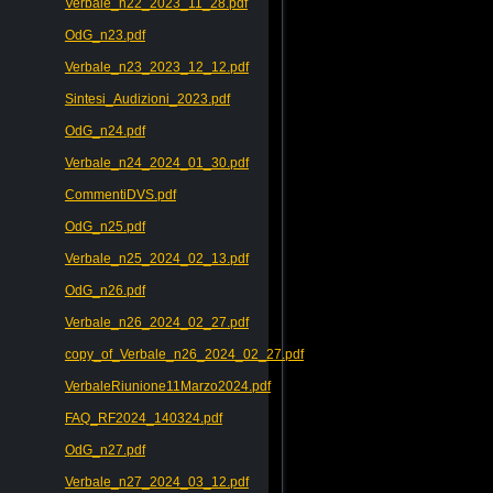
Verbale_n22_2023_11_28.pdf
OdG_n23.pdf
Verbale_n23_2023_12_12.pdf
Sintesi_Audizioni_2023.pdf
OdG_n24.pdf
Verbale_n24_2024_01_30.pdf
CommentiDVS.pdf
OdG_n25.pdf
Verbale_n25_2024_02_13.pdf
OdG_n26.pdf
Verbale_n26_2024_02_27.pdf
copy_of_Verbale_n26_2024_02_27.pdf
VerbaleRiunione11Marzo2024.pdf
FAQ_RF2024_140324.pdf
OdG_n27.pdf
Verbale_n27_2024_03_12.pdf