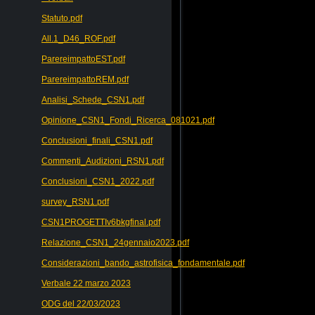
Statuto.pdf
All.1_D46_ROF.pdf
ParereimpattoEST.pdf
ParereimpattoREM.pdf
Analisi_Schede_CSN1.pdf
Opinione_CSN1_Fondi_Ricerca_081021.pdf
Conclusioni_finali_CSN1.pdf
Commenti_Audizioni_RSN1.pdf
Conclusioni_CSN1_2022.pdf
survey_RSN1.pdf
CSN1PROGETTIv6bkgfinal.pdf
Relazione_CSN1_24gennaio2023.pdf
Considerazioni_bando_astrofisica_fondamentale.pdf
Verbale 22 marzo 2023
ODG del 22/03/2023