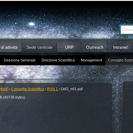
Ricerca
Cerca nel 
avanzata…
i attività
Sede centrale
URP
Outreach
Intranet
Direzione Generale
Direzione Scientifica
Management
Consiglio Scien
 INAF
›
Consiglio Scientifico
›
RSN 1
›
OdG_n61.pdf
B (40736 bytes)