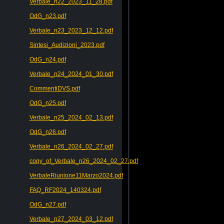
Verbale_n22_2023_11_28.pdf
OdG_n23.pdf
Verbale_n23_2023_12_12.pdf
Sintesi_Audizioni_2023.pdf
OdG_n24.pdf
Verbale_n24_2024_01_30.pdf
CommentiDVS.pdf
OdG_n25.pdf
Verbale_n25_2024_02_13.pdf
OdG_n26.pdf
Verbale_n26_2024_02_27.pdf
copy_of_Verbale_n26_2024_02_27.pdf
VerbaleRiunione11Marzo2024.pdf
FAQ_RF2024_140324.pdf
OdG_n27.pdf
Verbale_n27_2024_03_12.pdf