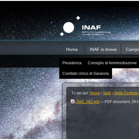
Salta
Strumenti
Sezioni
personali
ai
contenuti.
|
Salta
alla
navigazione
Home
INAF in breve
Campi d
Presidenza
Consiglio di Amministrazione
Comitato Unico di Garanzia
Tu sei qui:
Home
›
Sedi
›
Sede Centrale
OdG_n61.pdf
— PDF document, 39 k