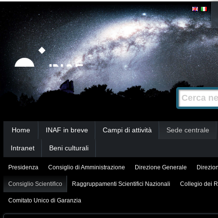
Salta
Strumenti
personali
ai
contenuti.
|
Salta
alla
Cerca nel s
Ricerca
navigazione
avanzata…
Sezioni
Home
INAF in breve
Campi di attività
Sede centrale
Intranet
Beni culturali
Presidenza
Consiglio di Amministrazione
Direzione Generale
Direzion
Consiglio Scientifico
Raggruppamenti Scientifici Nazionali
Collegio dei R
Comitato Unico di Garanzia