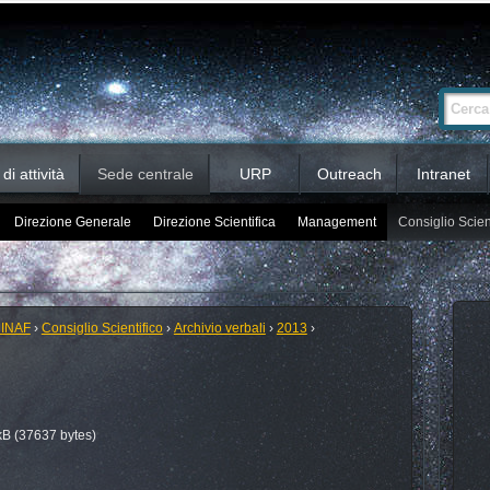
Ricerca
Cerca nel 
avanzata…
i attività
Sede centrale
URP
Outreach
Intranet
Direzione Generale
Direzione Scientifica
Management
Consiglio Scien
 INAF
›
Consiglio Scientifico
›
Archivio verbali
›
2013
›
B (37637 bytes)