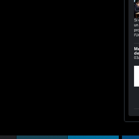
Si 
un 
pro
l'U
Me
de
03