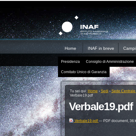
Salta
Strumenti
Sezioni
personali
ai
contenuti.
|
Salta
alla
navigazione
Home
INAF in breve
Campi d
Presidenza
Consiglio di Amministrazione
Comitato Unico di Garanzia
Tu sei qui:
Home
›
Sedi
›
Sede Centrale
Verbale19.pdf
Verbale19.pdf
Verbale19.pdf
— PDF document, 36 k