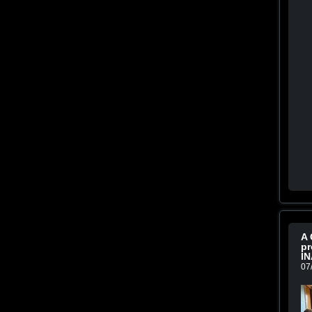
A 
pr
IN
07