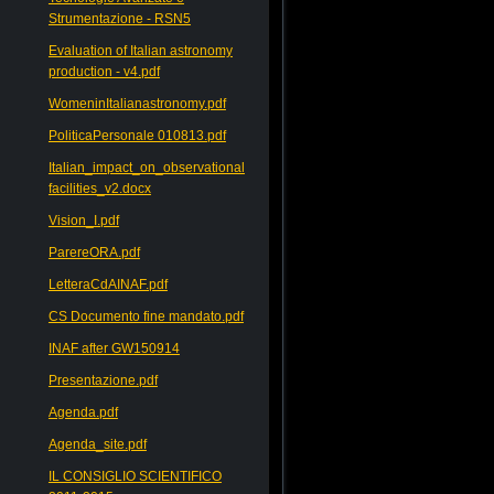
Strumentazione - RSN5
Evaluation of Italian astronomy
production - v4.pdf
WomeninItalianastronomy.pdf
PoliticaPersonale 010813.pdf
Italian_impact_on_observational
facilities_v2.docx
Vision_I.pdf
ParereORA.pdf
LetteraCdAINAF.pdf
CS Documento fine mandato.pdf
INAF after GW150914
Presentazione.pdf
Agenda.pdf
Agenda_site.pdf
IL CONSIGLIO SCIENTIFICO