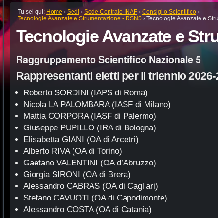
Tu sei qui:
Home
›
Sedi
›
Sede Centrale INAF
›
Consiglio Scientifico
›
Tecnologie Avanzate e Strumentazione - RSN5
›
Tecnologie Avanzate e Str
Tecnologie Avanzate e St
Raggruppamento Scientifico Nazionale 5
Rappresentanti eletti per il triennio 2026
Roberto SORDINI (IAPS di Roma)
Nicola LA PALOMBARA (IASF di Milano)
Mattia CORPORA (IASF di Palermo)
Giuseppe PUPILLO (IRA di Bologna)
Elisabetta GIANI (OA di Arcetri)
Alberto RIVA (OA di Torino)
Gaetano VALENTINI (OA d’Abruzzo)
Giorgia SIRONI (OA di Brera)
Alessandro CABRAS (OA di Cagliari)
Stefano CAVUOTI (OA di Capodimonte)
Alessandro COSTA (OA di Catania)