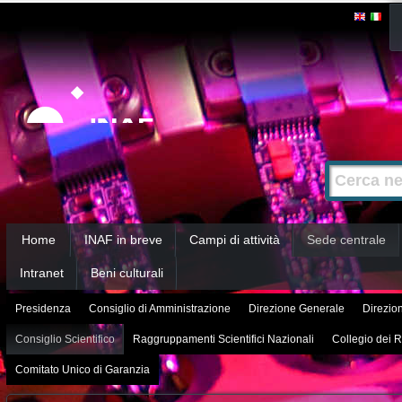
Salta
Strumenti
personali
ai
contenuti.
|
Salta
alla
Cerca nel s
Ricerca
navigazione
avanzata…
Sezioni
Home
INAF in breve
Campi di attività
Sede centrale
Intranet
Beni culturali
Presidenza
Consiglio di Amministrazione
Direzione Generale
Direzion
Consiglio Scientifico
Raggruppamenti Scientifici Nazionali
Collegio dei R
Comitato Unico di Garanzia