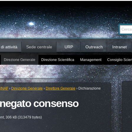
Ricerca
Cerca nel 
avanzata…
i attività
Sede centrale
URP
Outreach
Intranet
Direzione Generale
Direzione Scientifica
Management
Consiglio Scien
 INAF
›
Direzione Generale
›
Direttore Generale
›
Dichiarazione
 negato consenso
t, 306 kB (313479 bytes)