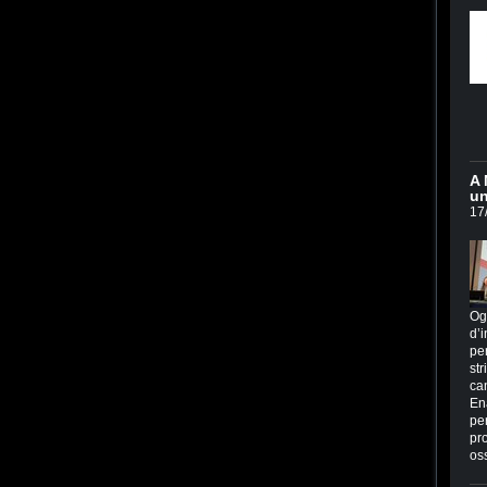
A 
un
17
Og
d’i
per
str
ca
En
per
pr
os