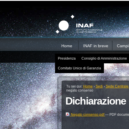
Salta
Strumenti
Sezioni
personali
ai
contenuti.
|
Salta
alla
navigazione
Home
INAF in breve
Campi d
Presidenza
Consiglio di Amministrazione
Comitato Unico di Garanzia
Tu sei qui:
Home
›
Sedi
›
Sede Centrale
negato consenso
Dichiarazione
Negato consenso.pdf
— PDF documen