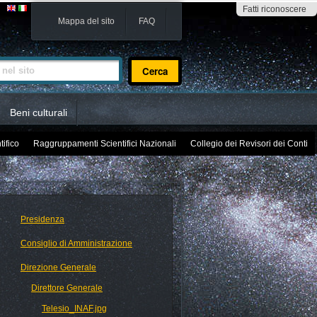
Fatti riconoscere
Mappa del sito
FAQ
sito
Beni culturali
tifico
Raggruppamenti Scientifici Nazionali
Collegio dei Revisori dei Conti
Presidenza
Consiglio di Amministrazione
Direzione Generale
Direttore Generale
Telesio_INAF.jpg