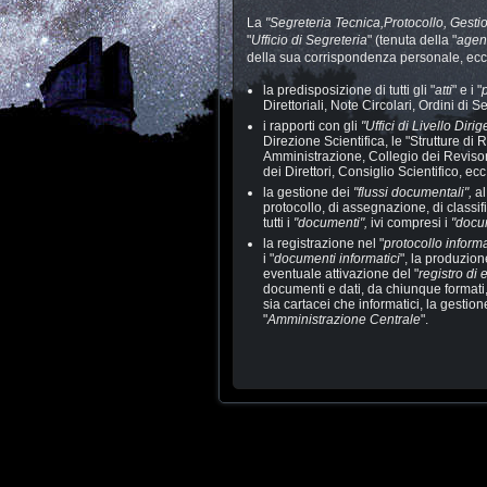
La
"Segreteria Tecnica,Protocollo, Gesti
"
Ufficio di Segreteria
" (tenuta della "
agen
della sua corrispondenza personale, ecc.
la predisposizione di tutti gli "
atti
" e i "
Direttoriali, Note Circolari, Ordini di Se
i rapporti con gli
"Uffici di Livello Diri
Direzione Scientifica, le "Strutture di 
Amministrazione, Collegio dei Revisor
dei Direttori, Consiglio Scientifico, ecc.
la gestione dei
"flussi documentali",
al
protocollo, di assegnazione, di classi
tutti i
"documenti",
ivi compresi i
"docum
la registrazione nel "
protocollo inform
i "
documenti informatici
", la produzion
eventuale attivazione del "
registro di
documenti e dati, da chiunque formati, 
sia cartacei che informatici, la gestion
"
Amministrazione Centrale
".