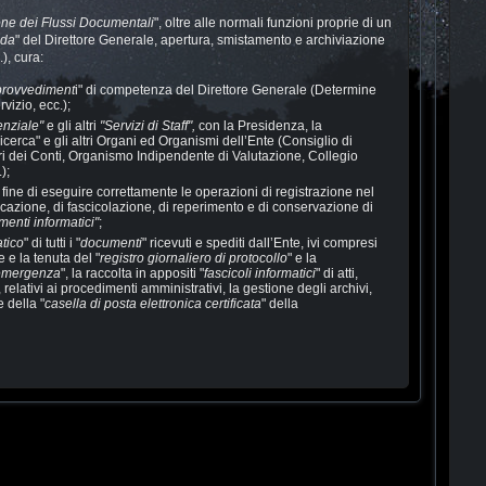
one dei Flussi Documentali
", oltre alle normali funzioni proprie di un
da
" del Direttore Generale, apertura, smistamento e archiviazione
), cura:
provvediment
i" di competenza del Direttore Generale (Determine
rvizio, ecc.);
genziale"
e gli altri
"Servizi di Staff",
con la Presidenza, la
Ricerca" e gli altri Organi ed Organismi dell’Ente (Consiglio di
i dei Conti, Organismo Indipendente di Valutazione, Collegio
);
 fine di eseguire correttamente le operazioni di registrazione nel
ficazione, di fascicolazione, di reperimento e di conservazione di
enti informatici"
;
atico
" di tutti i "
documenti
" ricevuti e spediti dall’Ente, ivi compresi
e e la tenuta del "
registro giornaliero di protocollo
" e la
 emergenza
", la raccolta in appositi "
fascicoli informatici
" di atti,
relativi ai procedimenti amministrativi, la gestione degli archivi,
e della "
casella di posta elettronica certificata
" della