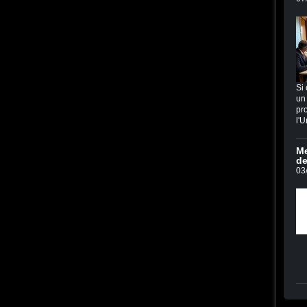
Si 
un 
pro
l'U
Me
de
03