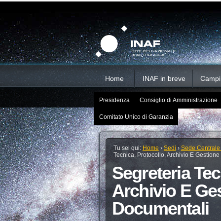
Salta
Strumenti
Sezioni
personali
ai
contenuti.
|
Salta
alla
navigazione
Home
INAF in breve
Campi d
Presidenza
Consiglio di Amministrazione
Comitato Unico di Garanzia
Tu sei qui:
Home
›
Sedi
›
Sede Centrale
Tecnica, Protocollo, Archivio E Gestion
Segreteria Tec
Archivio E Ges
Documentali