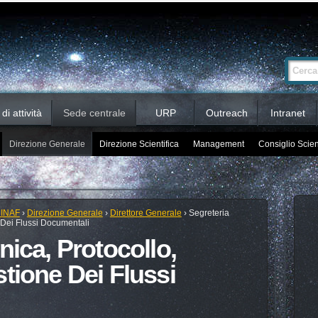
Ricerca
Cerca nel 
avanzata…
i attività
Sede centrale
URP
Outreach
Intranet
Direzione Generale
Direzione Scientifica
Management
Consiglio Scien
 INAF
›
Direzione Generale
›
Direttore Generale
›
Segreteria
e Dei Flussi Documentali
nica, Protocollo,
tione Dei Flussi