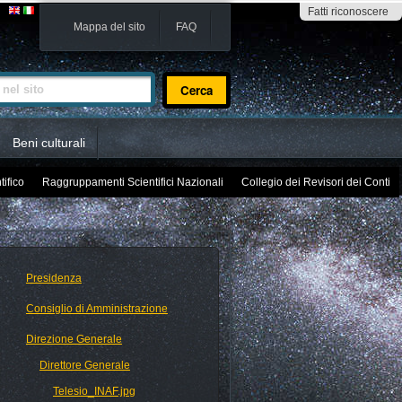
Fatti riconoscere
Mappa del sito
FAQ
sito
Beni culturali
tifico
Raggruppamenti Scientifici Nazionali
Collegio dei Revisori dei Conti
Presidenza
Consiglio di Amministrazione
Direzione Generale
Direttore Generale
Telesio_INAF.jpg