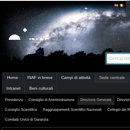
Salta
Strumenti
personali
ai
contenuti.
|
Salta
alla
Cerca nel s
Ricerca
navigazione
avanzata…
Sezioni
Home
INAF in breve
Campi di attività
Sede centrale
Intranet
Beni culturali
Presidenza
Consiglio di Amministrazione
Direzione Generale
Direzion
Consiglio Scientifico
Raggruppamenti Scientifici Nazionali
Collegio dei R
Comitato Unico di Garanzia