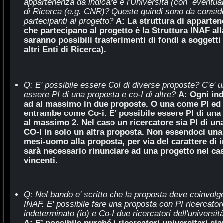
appartenenza da
indicare è l'Università (con eventuale
di Ricerca (e.g. CNR)? Queste
quindi sono da conside
partecipanti al progetto?
A: La struttura di apparten
che partecipano al progetto è la Struttura INAF al
saranno possibili trasferimenti di fondi a soggetti 
altri Enti di Ricerca).
Q: E' possibile essere CoI di diverse proposte? C'e' un
essere PI di una proposta e co-I di altre?
A: Ogni ind
ad al massimo in due proposte. O una come PI ed
entrambe come Co-i. E’ possibile essere PI di una 
al massimo 2. Nel caso un ricercatore sia PI di u
CO-I in solo un altra proposta. Non essendoci una
mesi-uomo alla proposta, per via del carattere di 
sarà necessario rinunciare ad una progetto nel ca
vincenti.
Q: Nel bando e' scritto che la proposta deve coinvolg
INAF. E' possibile fare una proposta con PI ricercat
indeterminato (io) e Co-I due ricercatori dell'univers
A: E’ possibile purché i ricercatori universitari sia