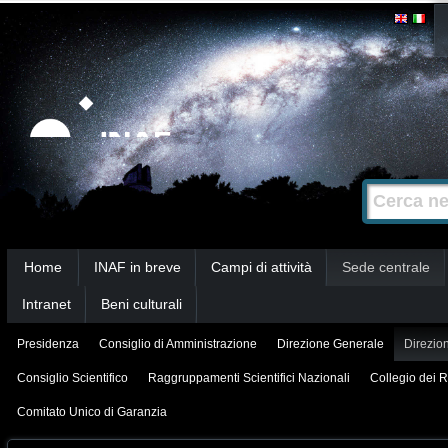
Salta
Strumenti
personali
ai
contenuti.
|
Salta
alla
Cerca nel s
Ricerca
navigazione
avanzata…
Sezioni
Home
INAF in breve
Campi di attività
Sede centrale
Intranet
Beni culturali
Presidenza
Consiglio di Amministrazione
Direzione Generale
Direzion
Consiglio Scientifico
Raggruppamenti Scientifici Nazionali
Collegio dei R
Comitato Unico di Garanzia