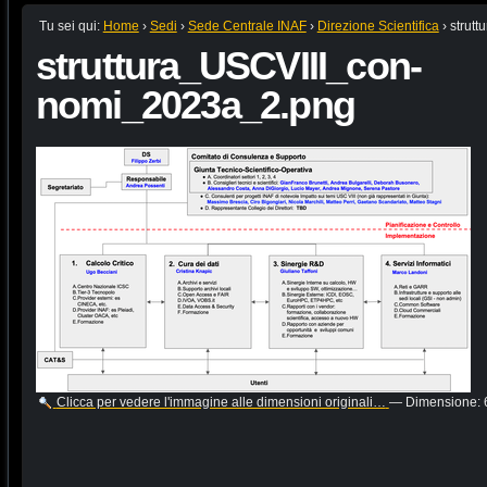
Tu sei qui:
Home
›
Sedi
›
Sede Centrale INAF
›
Direzione Scientifica
›
strut
struttura_USCVIII_con-
nomi_2023a_2.png
Clicca per vedere l'immagine alle dimensioni originali…
—
Dimensione
: