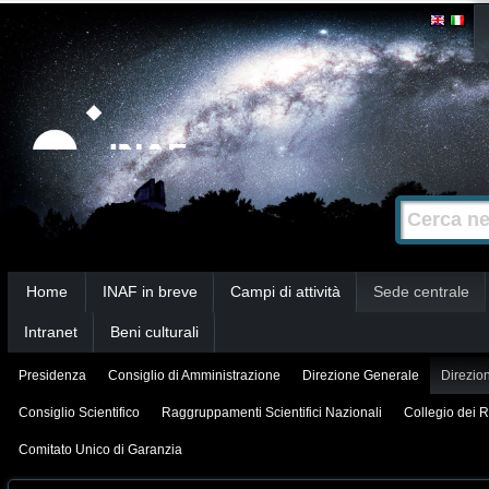
Salta
Strumenti
personali
ai
contenuti.
|
Salta
alla
Cerca nel s
Ricerca
navigazione
avanzata…
Sezioni
Home
INAF in breve
Campi di attività
Sede centrale
Intranet
Beni culturali
Presidenza
Consiglio di Amministrazione
Direzione Generale
Direzion
Consiglio Scientifico
Raggruppamenti Scientifici Nazionali
Collegio dei R
Comitato Unico di Garanzia