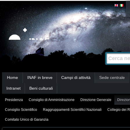
Salta
Strumenti
personali
ai
contenuti.
|
Salta
alla
Cerca nel s
Ricerca
navigazione
avanzata…
Sezioni
Home
INAF in breve
Campi di attività
Sede centrale
Intranet
Beni culturali
Presidenza
Consiglio di Amministrazione
Direzione Generale
Direzion
Consiglio Scientifico
Raggruppamenti Scientifici Nazionali
Collegio dei R
Comitato Unico di Garanzia