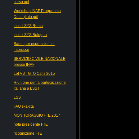
corso uci
Workshop INAF Programma
Dettagliato.pdf
iscritti SYS Roma
iscritti SYS Bologna
Bandi per espressioni di
interesse
SERVIZIO CIVILE NAZIONALE
presso INAF
LoI VST GTO Calls 2015
Riunione per la partecipazione
Italiana a LSST
LSST
FAQ ska-cta
MONITORAGGIO FTE 2017
nota presidente FTE
ricognizione FTE