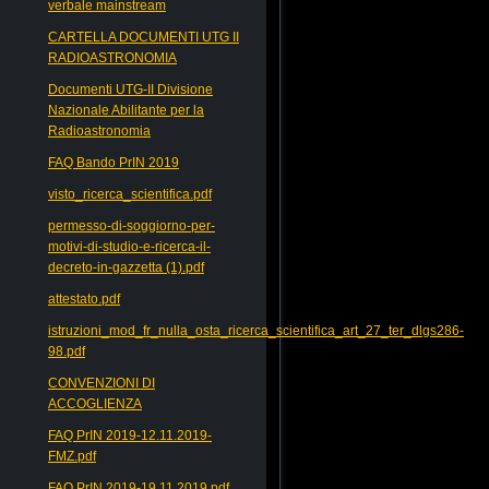
verbale mainstream
CARTELLA DOCUMENTI UTG II
RADIOASTRONOMIA
Documenti UTG-II Divisione
Nazionale Abilitante per la
Radioastronomia
FAQ Bando PrIN 2019
visto_ricerca_scientifica.pdf
permesso-di-soggiorno-per-
motivi-di-studio-e-ricerca-il-
decreto-in-gazzetta (1).pdf
attestato.pdf
istruzioni_mod_fr_nulla_osta_ricerca_scientifica_art_27_ter_dlgs286-
98.pdf
CONVENZIONI DI
ACCOGLIENZA
FAQ PrIN 2019-12.11.2019-
FMZ.pdf
FAQ PrIN 2019-19.11.2019.pdf