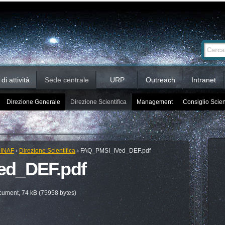
Ricerca
Cerca nel 
avanzata…
i attività
Sede centrale
URP
Outreach
Intranet
Direzione Generale
Direzione Scientifica
Management
Consiglio Scien
 INAF
›
Direzione Scientifica
›
FAQ_PMSI_IVed_DEF.pdf
ed_DEF.pdf
ument, 74 kB (75958 bytes)