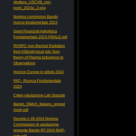
struttura_USCVIII_con-
nomi_2023a_2.png
Nomina commisioni Bando
ricerca fondamentale 2023
Grant Finanziati Astrofisica
Fondamentale-2023-FINALE.pdf
RASPO: non-thermal Radiation
from AStrophysical jets: from
theory of Plasma turbulence to
Observations
Horizon Europe in pillole 2024
FAQ - Ricerca Fondamentale
2024
Criteri valutazione Lab Spaziali
Bando_ISMoS_Italiano_signed
(prot).pdf
Decreto n.39-2024 Nomina
Commissioni di valutazione
proposte Bando RF 2024 INAF-
web.pdf