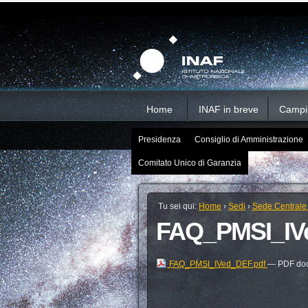
Salta
Strumenti
Sezioni
personali
ai
contenuti.
|
Salta
alla
navigazione
Home
INAF in breve
Campi d
Presidenza
Consiglio di Amministrazione
Comitato Unico di Garanzia
Tu sei qui:
Home
›
Sedi
›
Sede Centrale
FAQ_PMSI_IV
FAQ_PMSI_IVed_DEF.pdf
— PDF doc