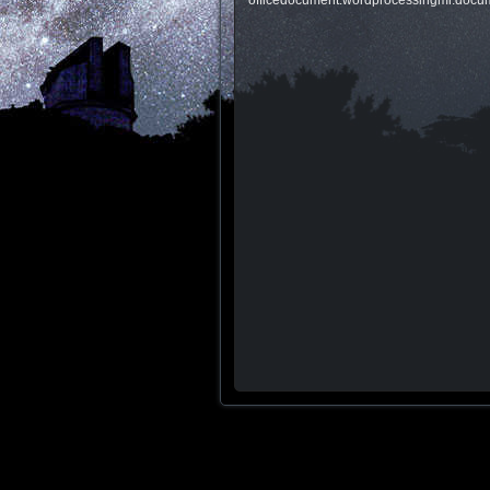
officedocument.wordprocessingml.docum