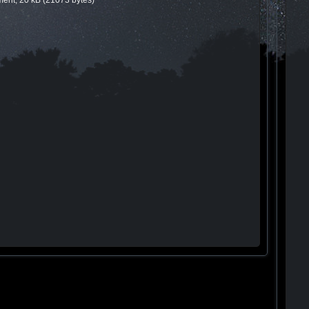
ent, 20 kB (21073 bytes)