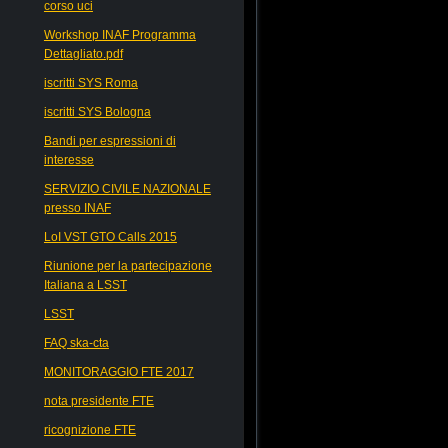
corso uci
Workshop INAF Programma
Dettagliato.pdf
iscritti SYS Roma
iscritti SYS Bologna
Bandi per espressioni di
interesse
SERVIZIO CIVILE NAZIONALE
presso INAF
LoI VST GTO Calls 2015
Riunione per la partecipazione
Italiana a LSST
LSST
FAQ ska-cta
MONITORAGGIO FTE 2017
nota presidente FTE
ricognizione FTE