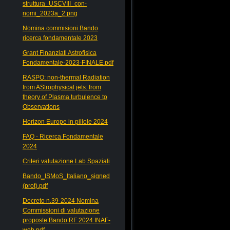
struttura_USCVIII_con-
nomi_2023a_2.png
Nomina commisioni Bando
ricerca fondamentale 2023
Grant Finanziati Astrofisica
Fondamentale-2023-FINALE.pdf
RASPO: non-thermal Radiation
from AStrophysical jets: from
theory of Plasma turbulence to
Observations
Horizon Europe in pillole 2024
FAQ - Ricerca Fondamentale
2024
Criteri valutazione Lab Spaziali
Bando_ISMoS_Italiano_signed
(prot).pdf
Decreto n.39-2024 Nomina
Commissioni di valutazione
proposte Bando RF 2024 INAF-
web.pdf