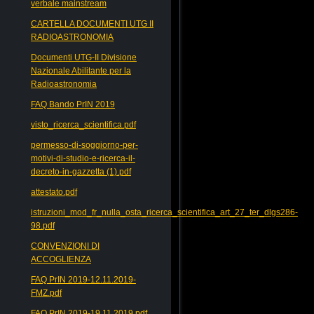
verbale mainstream
CARTELLA DOCUMENTI UTG II
RADIOASTRONOMIA
Documenti UTG-II Divisione
Nazionale Abilitante per la
Radioastronomia
FAQ Bando PrIN 2019
visto_ricerca_scientifica.pdf
permesso-di-soggiorno-per-
motivi-di-studio-e-ricerca-il-
decreto-in-gazzetta (1).pdf
attestato.pdf
istruzioni_mod_fr_nulla_osta_ricerca_scientifica_art_27_ter_dlgs286-
98.pdf
CONVENZIONI DI
ACCOGLIENZA
FAQ PrIN 2019-12.11.2019-
FMZ.pdf
FAQ PrIN 2019-19.11.2019.pdf