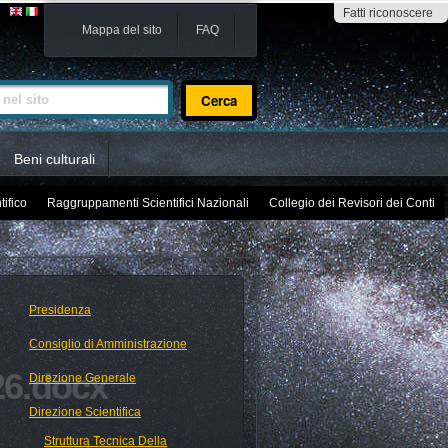
Fatti riconoscere
Mappa del sito
FAQ
sito
Beni culturali
tifico
Raggruppamenti Scientifici Nazionali
Collegio dei Revisori dei Conti
Presidenza
Consiglio di Amministrazione
6.docx
Direzione Generale
Direzione Scientifica
Struttura Tecnica Della