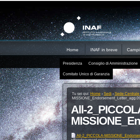
Salta
Strumenti
Sezioni
personali
ai
contenuti.
|
Salta
alla
navigazione
Home
INAF in breve
Campi d
Presidenza
Consiglio di Amministrazione
Comitato Unico di Garanzia
Tu sei qui:
Home
›
Sedi
›
Sede Centrale
MISSIONE_Endorsement_Letter_agg.0
All-2_PICCOL
MISSIONE_End
All-2_PICCOLA-MISSIONE_Endorsem