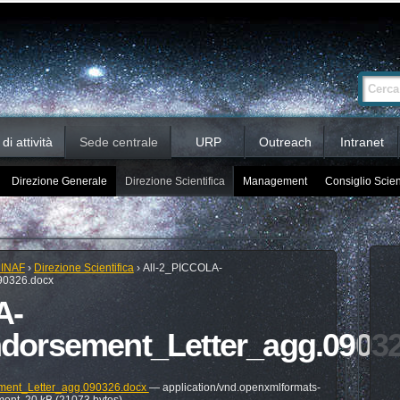
Ricerca
Cerca nel 
avanzata…
i attività
Sede centrale
URP
Outreach
Intranet
Direzione Generale
Direzione Scientifica
Management
Consiglio Scien
 INAF
›
Direzione Scientifica
›
All-2_PICCOLA-
90326.docx
A-
orsement_Letter_agg.09032
ent_Letter_agg.090326.docx
— application/vnd.openxmlformats-